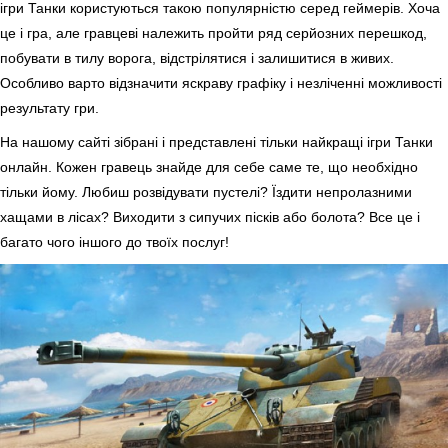
ігри Танки користуються такою популярністю серед геймерів. Хоча
це і гра, але гравцеві належить пройти ряд серйозних перешкод,
побувати в тилу ворога, відстрілятися і залишитися в живих.
Особливо варто відзначити яскраву графіку і незліченні можливості
результату гри.
На нашому сайті зібрані і представлені тільки найкращі ігри Танки
онлайн. Кожен гравець знайде для себе саме те, що необхідно
тільки йому. Любиш розвідувати пустелі? Їздити непролазними
хащами в лісах? Виходити з сипучих пісків або болота? Все це і
багато чого іншого до твоїх послуг!