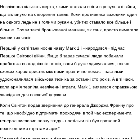
Незліченна кількість жертв, якими ставали воїни в результаті війни,
що вплинуло на створення танків. Коли противники виходили один
на одного ледь не з голими руками, убитих ставало все більше і
більше. Появи такої броньованої машини, як танк, просто вимагали
умови тих часів.
Перший у світі танк носив назву Mark 1 і «народився» під час
Першої Світової війни. Якщо б зараз сучасні люди побачили
прабатька сьогоднішніх танків, вони б дуже здивувалися, так як
схожих характеристик між ними практично немає - настільки
удосконалилася військова техніка за останні сто років. А в ті часи,
коли армія терпіла незліченні втрати, Mark 1 виявився справжньою
знахідкою для воюючої держави.
Коли Свінтон подав звернення до генерала Джорджа Френчу про
те, що необхідно підтримати проходячи в той час експерименти,
генерал висловив повну згоду - настільки він був вражений
незліченними втратами армії.