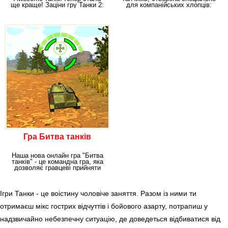
ще краще! Заціни гру Танки 2:
для компанійських хлопців:
Приголомшлива битва,
тепер ти можеш
Гра Битва танків
Наша нова онлайн гра "Битва
танків" - це командна гра, яка
дозволяє гравцеві прийняти
дуже активну
Ігри Танки - це воістину чоловіче заняття. Разом із ними ти
отримаєш мікс гострих відчуттів і бойового азарту, потрапиш у
надзвичайно небезпечну ситуацію, де доведеться відбиватися від