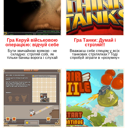
Гра Керуй військовою
Гра Танки: Думай і
операцією: відчуй себе
стріляй!!
справжнім
Бути звичайною воякою - не
Вважаєш себе спецом у всіх
полководцем!!
складно: стріляй собі, як
танкових стрілялках? Тоді
тільки бачиш ворога і слухай
спробуй зіграти в «розумну»
накази
стрілялку -