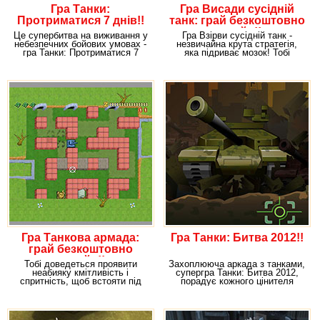
Гра Танки:
Гра Висади сусідній
Протриматися 7 днів!!
танк: грай безкоштовно
онлайн!!
Це супербитва на виживання у
Гра Взірви сусідній танк -
небезпечних бойових умовах -
незвичайна крута стратегія,
гра Танки: Протриматися 7
яка підриває мозок! Тобі
днів! З перших
доведеться
Гра Танкова армада:
Гра Танки: Битва 2012!!
грай безкоштовно
онлайн!!
Тобі доведеться проявити
Захоплююча аркада з танками,
неабияку кмітливість і
супергра Танки: Битва 2012,
спритність, щоб встояти під
порадує кожного цінителя
час хвилі навали
танкових