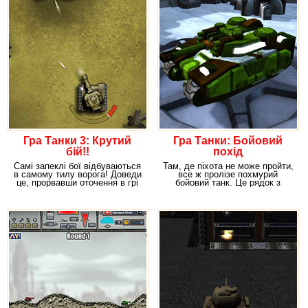
Гра Танки 3: Крутий
Гра Танки: Бойовий
бій!!
похід
Самі запеклі бої відбуваються
Там, де піхота не може пройти,
в самому тилу ворога! Доведи
все ж пролізе похмурий
це, прорвавши оточення в грі
бойовий танк. Це рядок з
Танки 3:
відомої військової