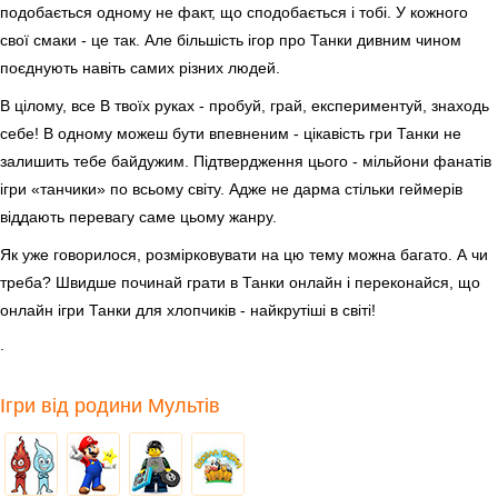
подобається одному не факт, що сподобається і тобі. У кожного
свої смаки - це так. Але більшість ігор про Танки дивним чином
поєднують навіть самих різних людей.
В цілому, все В твоїх руках - пробуй, грай, експериментуй, знаходь
себе! В одному можеш бути впевненим - цікавість гри Танки не
залишить тебе байдужим. Підтвердження цього - мільйони фанатів
ігри «танчики» по всьому світу. Адже не дарма стільки геймерів
віддають перевагу саме цьому жанру.
Як уже говорилося, розмірковувати на цю тему можна багато. А чи
треба? Швидше починай грати в Танки онлайн і переконайся, що
онлайн ігри Танки для хлопчиків - найкрутіші в світі!
.
Ігри від родини Мультів