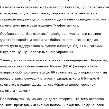
Незаперечною перевагою танка на полі бою є те, що, перебуваючи
в середині, солдаті захищені від ворога і паралельно можуть
завдавати нищівні удари по ворогу. Деякі танки оснащені кількома
кулеметами, що в рази підвищує їх ефективність.
Особливість танків в їх високої прохідності. Кожна така машина
здатна без проблем проїхати з бойового поля, яке, як відомо,
часто-густо віддруковано вибухами снарядів. Однак є й вагомий
мінус в танку - це нелегкість в його управлінні.
У наші дні танки мало чим схожі на своїх попередників. Наприклад,
американська бойова машина Абрамс (М1А1) вміщує в себе
чотирьох осіб і розганяється до 66 кілометрів. Для порівняння - від
першого танка очікували отримати швидкість хоча б близько 4
кілометрів в годину. Досконалість Абрамса доповнюють три
кулемети і гармати.
Про бойову техніку можна ще довго говорити. Цю тему особливо
зацінять представники сильної половини людства. Тому і онлайн