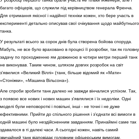
У розробці першого танка брали участь не тільки інженери, але і
багато офіцерів, що служили під керівництвом генерала Френча.
Для отримання якісної і надійної техніки кожен, хто бере участь в
експерименті детально описував свої очікування щодо майбутнього
танка.
У результаті всього за сорок днів була створена бойова споруда.
Мабуть, не все було враховано в процесі її розробки, так як головну
задачу по проходженню ям довжиною в чотири метри перший танк
не виконував. Таким чином, шляхом довгих розробок на світ
з'явилися «Великий Віллі» (танк, більше відомий як «Мати»
«Стоніжки», «Машина Вільсона»).
Але спроби зробити танк далеко не завжди вінчалися успіхом. Так,
з появою все нових і нових машин з'являлися і їх недоліки. Одні
моделі були неповороткі і повільні, інші - не точні і не дуже
ефективними. Прийти до спільного рішення і з'єднати всі вимоги в
одній машині було нездійсненним завданням. Принаймні саме так
здавалося в ті далекі часи. А сьогодні кожен, навіть самий
звичайний танк відповідає головним офіцерським вимогам.