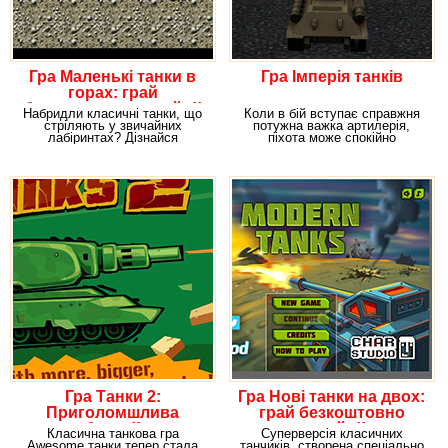
Гра Маленькі танки в
Гра Імперія танків
горах: грай
безкоштовно онлайн!!
Набридли класичні танки, що
Коли в бій вступає справжня
стріляють у звичайних
потужна важка артилерія,
лабіринтах? Дізнайся
піхота може спокійно
особливості управління
відпочивати. І нехай
Гра Танки 2:
Гра Нові танки на двох:
Приголомшлива
грай безкоштовно
битва!!
онлайн!!
Класична танкова гра
Суперверсія класичних
Awesome танки тепер стала
танчиків, створена спеціально