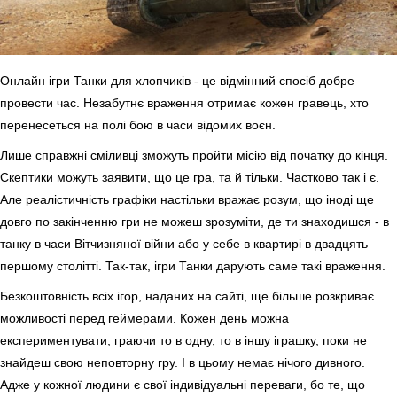
Онлайн ігри Танки для хлопчиків - це відмінний спосіб добре
провести час. Незабутнє враження отримає кожен гравець, хто
перенесеться на полі бою в часи відомих воєн.
Лише справжні сміливці зможуть пройти місію від початку до кінця.
Скептики можуть заявити, що це гра, та й тільки. Частково так і є.
Але реалістичність графіки настільки вражає розум, що іноді ще
довго по закінченню гри не можеш зрозуміти, де ти знаходишся - в
танку в часи Вітчизняної війни або у себе в квартирі в двадцять
першому столітті. Так-так, ігри Танки дарують саме такі враження.
Безкоштовність всіх ігор, наданих на сайті, ще більше розкриває
можливості перед геймерами. Кожен день можна
експериментувати, граючи то в одну, то в іншу іграшку, поки не
знайдеш свою неповторну гру. І в цьому немає нічого дивного.
Адже у кожної людини є свої індивідуальні переваги, бо те, що