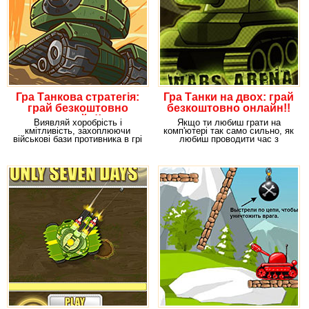
Гра Танкова стратегія:
Гра Танки на двох: грай
грай безкоштовно
безкоштовно онлайн!!
онлайн!!
Виявляй хоробрість і
Якщо ти любиш грати на
кмітливість, захоплюючи
комп'ютері так само сильно, як
військові бази противника в грі
любиш проводити час з
Танкова стратегія!
друзями, то чому б не