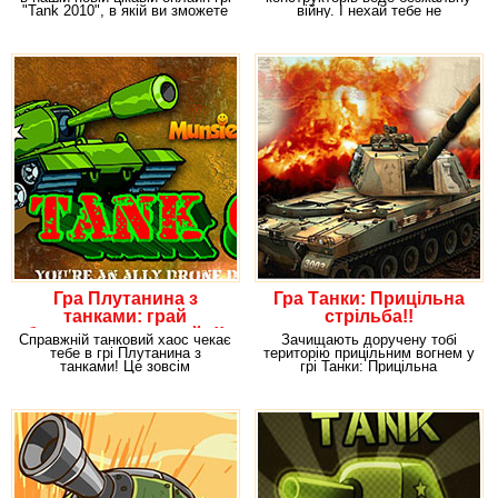
"Tank 2010", в якій ви зможете
війну. І нехай тебе не
бентежить зовнішній
Гра Плутанина з
Гра Танки: Прицільна
танками: грай
стрільба!!
безкоштовно онлайн!!
Справжній танковий хаос чекає
Зачищають доручену тобі
тебе в грі Плутанина з
територію прицільним вогнем у
танками! Це зовсім
грі Танки: Прицільна
нерозбірлива війна: воюють
стрілянина! Тільки