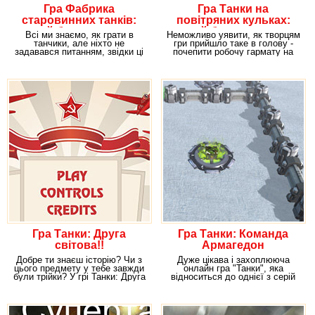
Гра Фабрика
Гра Танки на
старовинних танків:
повітряних кульках:
грай безкоштовно
грай безкоштовно
Всі ми знаємо, як грати в
Неможливо уявити, як творцям
онлайн!!
онлайн!!
танчики, але ніхто не
гри прийшло таке в голову -
задавався питанням, звідки ці
почепити робочу гармату на
танки беруться?
повітряну кулю
Гра Танки: Друга
Гра Танки: Команда
світова!!
Армагедон
Добре ти знаєш історію? Чи з
Дуже цікава і захоплююча
цього предмету у тебе завжди
онлайн гра "Танки", яка
були трійки? У грі Танки: Друга
відноситься до однієї з серій
світова
ігор за участю