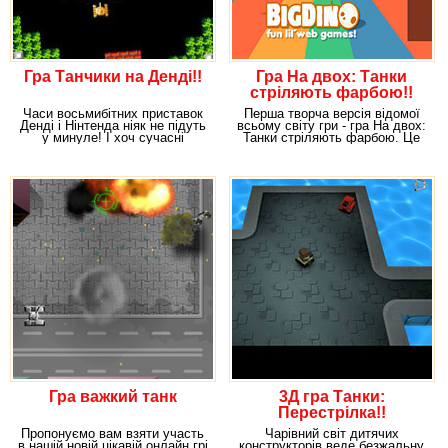
Гра Танчики на Денді!!
Гра На двох: Танки
стріляють фарбою!!
Часи восьмибітних приставок
Перша творча версія відомої
Денді і Нінтенда ніяк не підуть
всьому світу гри - гра На двох:
у минуле! І хоч сучасні
Танки стріляють фарбою. Це
комп'ютерні
гра для
Гра важкий танк
3Д гра Танки:
Перестрілка!!
Пропонуємо вам взяти участь
Чарівний світ дитячих
в нашій новій цікавій онлайн грі
конструкторів веде безжальну