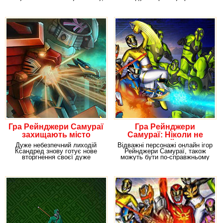
але дуже
сил зла,
Гра Рейнджери Самураї
Гра Рейнджери
захищають місто
Самураї: Ніколи не
здавайся
Дуже небезпечний лиходій
Відважні персонажі онлайн ігор
Ксандред знову готує нове
Рейнджери Самураї, також
вторгнення своєї дуже
можуть бути по-справжньому
величезної армії на нашу
нещадними, але