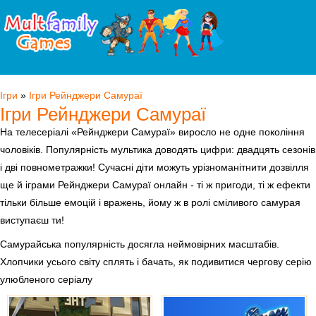
Ігри
»
Ігри Рейнджери Самураї
Ігри Рейнджери Самураї
На телесеріалі «Рейнджери Самураї» виросло не одне покоління
чоловіків. Популярність мультика доводять цифри: двадцять сезонів
і дві повнометражки! Сучасні діти можуть урізноманітнити дозвілля
ще й іграми Рейнджери Самураї онлайн - ті ж пригоди, ті ж ефекти
тільки більше емоцій і вражень, йому ж в ролі сміливого самурая
виступаєш ти!
Самурайська популярність досягла неймовірних масштабів.
Хлопчики усього світу сплять і бачать, як подивитися чергову серію
улюбленого серіалу