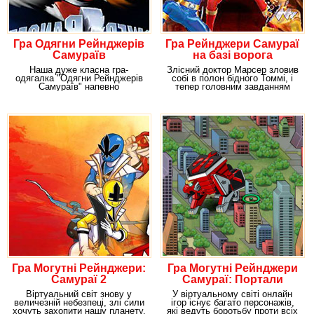
Гра Одягни Рейнджерів
Гра Рейнджери Самураї
Самураїв
на базі ворога
Наша дуже класна гра-
Злісний доктор Марсер зловив
одягалка "Одягни Рейнджерів
собі в полон бідного Томмі, і
Самураїв" напевно
тепер головним завданням
сподобаєється фанатам
наших героїв
серіалу,
Гра Могутні Рейнджери:
Гра Могутні Рейнджери
Самураї 2
Самураї: Портали
влади
Віртуальний світ знову у
У віртуальному світі онлайн
величезній небезпеці, злі сили
ігор існує багато персонажів,
хочуть захопити нашу планету,
які ведуть боротьбу проти всіх