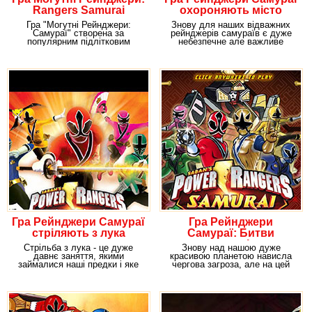
Rangers Samurai
охороняють місто
Гра "Могутні Рейнджери:
Знову для наших відважних
Самураї" створена за
рейнджерів самураїв є дуже
популярним підлітковим
небезпечне але важливе
серіалом "Могутні Рейнджери
завдання. Адже доля
Гра Рейнджери Самураї
Гра Рейнджери
стріляють з лука
Самураї: Битви
монстрів
Стрільба з лука - це дуже
Знову над нашою дуже
давнє заняття, якими
красивою планетою нависла
займалися наші предки і яке
чергова загроза, але на цей
давало можливість
раз це вже з боку