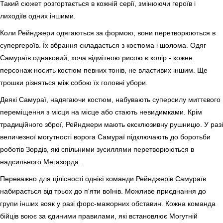
Такий сюжет розгортається в кожній серії, змінюючи героїв і
лиходіїв одних іншими.
Коли Рейнджери одягаються за формою, вони перетворюються в
супергероїв. Їх вбрання складається з костюма і шолома. Одяг
Самураїв однаковий, хоча відмітною рисою є колір - кожен
персонаж носить костюм певних тонів, не властивих іншим. Ще
трошки різняться між собою їх головні убори.
Деякі Самураї, надягаючи костюм, набувають суперсилу миттєвого
переміщення з місця на місце або стають невидимками. Крім
традиційного зброї, Рейнджери мають ексклюзивну рушницю. У разі
величезної могутності ворога Самураї підключають до боротьби
роботів Зордів, які спільними зусиллями перетворюються в
надсильного Мегазорда.
Переважно для цілісності однієї команди Рейнджерів Самураїв
набирається від трьох до п'яти воїнів. Можливе приєднання до
групи інших вояк у разі форс-мажорних обставин. Кожна команда
бійців воює за єдиними правилами, які встановлює Могутній