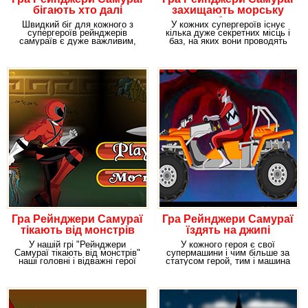
бігають хто далі
захищають морську
базу
Швидкий біг для кожного з
У кожних супергероїв існує
супергероїв рейнджерів
кілька дуже секретних місць і
самураїв є дуже важливим,
баз, на яких вони проводять
що дозволяє нашим
своє
Гра Рейнджери Самураї
Гра Рейнджери Самураї
тікають від монстрів
їздять на джипі
У нашій грі "Рейнджери
У кожного героя є свої
Самураї тікають від монстрів"
супермашини і чим більше за
наші головні і відважні герої
статусом герой, тим і машина
рейнджери
у нього повинна