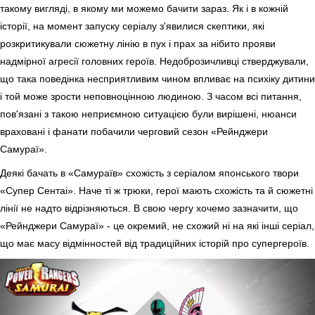
такому вигляді, в якому ми можемо бачити зараз. Як і в кожній
історії, на момент запуску серіалу з'явилися скептики, які
розкритикували сюжетну лінію в пух і прах за нібито прояви
надмірної агресії головних героїв. Недоброзичливці стверджували,
що така поведінка несприятливим чином впливає на психіку дитини
і той може зрости неповноцінною людиною. З часом всі питання,
пов'язані з такою неприємною ситуацією були вирішені, нюанси
враховані і фанати побачили черговий сезон «Рейнджери
Самураї».
Деякі бачать в «Самураїв» схожість з серіалом японського твори
«Супер Сентаі». Наче ті ж трюки, герої мають схожість та й сюжетні
лінії не надто відрізняються. В свою чергу хочемо зазначити, що
«Рейнджери Самураї» - це окремий, не схожий ні на які інші серіал,
що має масу відмінностей від традиційних історій про супергероїв.