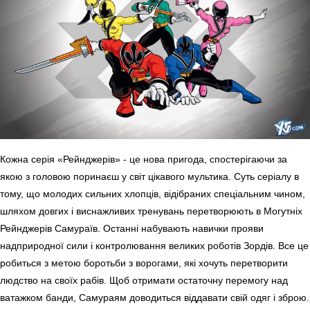
Кожна серія «Рейнджерів» - це нова пригода, спостерігаючи за
якою з головою поринаєш у світ цікавого мультика. Суть серіалу в
тому, що молодих сильних хлопців, відібраних спеціальним чином,
шляхом довгих і виснажливих тренувань перетворюють в Могутніх
Рейнджерів Самураїв. Останні набувають навички прояви
надприродної сили і контролювання великих роботів Зордів. Все це
робиться з метою боротьби з ворогами, які хочуть перетворити
людство на своїх рабів. Щоб отримати остаточну перемогу над
ватажком банди, Самураям доводиться віддавати свій одяг і зброю.