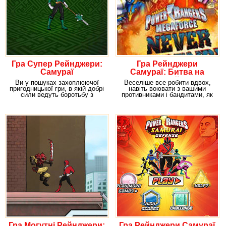
Гра Супер Рейнджери:
Гра Рейнджери
Самураї
Самураї: Битва на
двох!!
Ви у пошуках захоплюючої
Веселіше все робити вдвох,
пригодницької гри, в якій добрі
навіть воювати з вашими
сили ведуть боротьбу з
противниками і бандитами, як
силами зла? Тоді
у нашій грі
Гра Могутні Рейнджери:
Гра Рейнджери Самураї