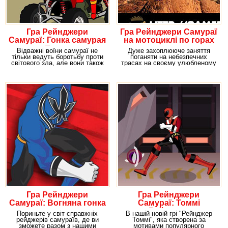
Гра Рейнджери
Гра Рейнджери Самураї
Самураї: Гонка самурая
на мотоциклі по горах
Пауер
Відважні воїни самураї не
Дуже захоплююче заняття
тільки ведуть боротьбу проти
поганяти на небезпечних
світового зла, але вони також
трасах на своєму улюбленому
дуже люблять
мотоциклі, який їде по
Гра Рейнджери
Гра Рейнджери
Самураї: Вогняна гонка
Самураї: Томмі
Рейнджер
Пориньте у світ справжніх
В нашій новій грі "Рейнджер
рейджерів самураїв, де ви
Томмі", яка створена за
зможете разом з нашими
мотивами популярного