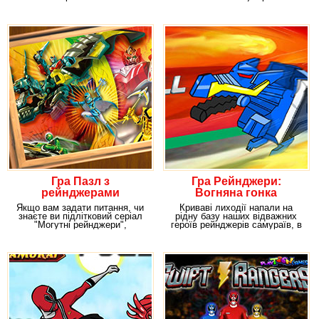
персонажами гри стати
підліткового серіалу про
Гра Пазл з
Гра Рейнджери:
рейнджерами
Вогняна гонка
Якщо вам задати питання, чи
Криваві лиходії напали на
знаєте ви підлітковий серіал
рідну базу наших відважних
"Могутні рейнджери",
героїв рейнджерів самураїв, в
відповідь, швидше за
той час, коли