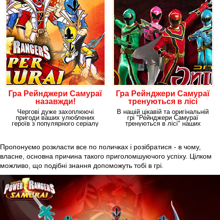
Гра Рейнджери Самураї
Гра Рейнджери Самураї
назавжди!
тренуються в лісі
Чергові дуже захоплюючі
В нашій цікавій та оригінальній
пригоди ваших улюблених
грі "Рейнджери Самураї
героїв з популярного серіалу
тренуються в лісі" наших
вже чекають на вас в
відважних
Пропонуємо розкласти все по поличках і розібратися - в чому,
власне, основна причина такого приголомшуючого успіху. Цілком
можливо, що подібні знання допоможуть тобі в грі.