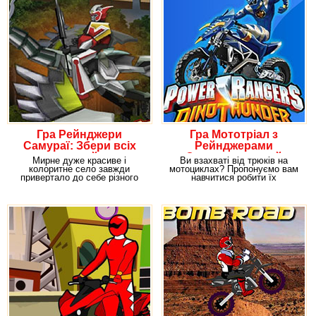
Гра Рейнджери
Гра Мототріал з
Самураї: Збери всіх
Рейнджерами
людей
Самураями: грай
Мирне дуже красиве і
Ви взахваті від трюків на
безкоштовно онлайн!
колоритне село завжди
мотоциклах? Пропонуємо вам
привертало до себе різного
навчитися робити їх
роду туристів, які
самостійно в нашій