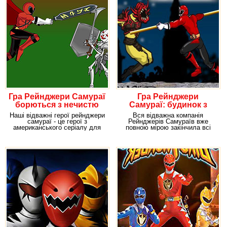
Гра Рейнджери Самураї
Гра Рейнджери
борються з нечистю
Самураї: будинок з
монстрами
Наші відважні герої рейнджери
Вся відважна компанія
самураї - це герої з
Рейнджерів Самураїв вже
американського серіалу для
повною мірою закінчила всі
дітей і підлітків.
покладені на них місії по