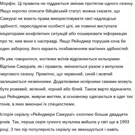
Морфін. Ці правила не піддаються змінам протягом одного сезону.
Якщо коротко описати бійцівський статут, можна сказати, що
Самураї не мають права використовувати свої надлюдські
здібності, переслідуючи особисті цілі, не повинні виступати
ініціаторами конфліктних ситуацій або поширювати інформацію
про те, ким вони є насправді. Якщо Рейнджер порушив хоча би
один заборону, його карають позбавленням магічних здібностей.
Як уже говорилося, костюми воїнів відрізняються кольорами.
Відтінки Самураїв, як і правила, змінюються разом з випуском
чергового сезону. Примітно, що червоний, синій і жовтий
залишаються незмінними. Додатковими колірними гамами можуть
бути рожевий, зелений, чорний або білий. Також варто відзначити,
що Рейнджери, живучи життям, в основному одягаються в одяг тих
тонів, в яких виконані їх спецкостюми.
Історія серіалу «Рейнджери Самураї» охоплює більше двадцяти
років. Так, перша серія гучного мультика вийшла у світ ще в 1993
році. З тих пір популярність серіалу не зменшується і навіть