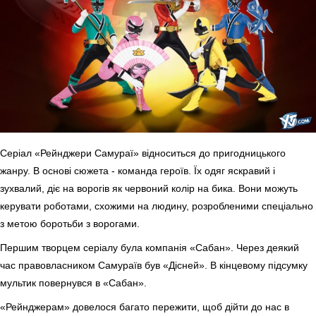
Серіал «Рейнджери Самураї» відноситься до пригодницького
жанру. В основі сюжета - команда героїв. Їх одяг яскравий і
зухвалий, діє на ворогів як червоний колір на бика. Вони можуть
керувати роботами, схожими на людину, розробленими спеціально
з метою боротьби з ворогами.
Першим творцем серіалу була компанія «Сабан». Через деякий
час правовласником Самураїв був «Дісней». В кінцевому підсумку
мультик повернувся в «Сабан».
«Рейнджерам» довелося багато пережити, щоб дійти до нас в