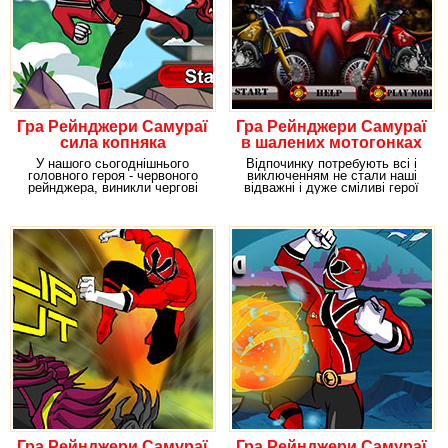
Гра Рейнджери Самураї
Гра Рейнджери Самураї
сила копняка
в шалених мотогонках
У нашого сьогоднішнього
Відпочинку потребують всі і
головного героя - червоного
виключенням не стали наші
рейнджера, виникли чергові
відважні і дуже сміливі герої
проблеми. У нього
рейнджери
Гра Рейнджери Самураї
Гра Рейнджери Самураї