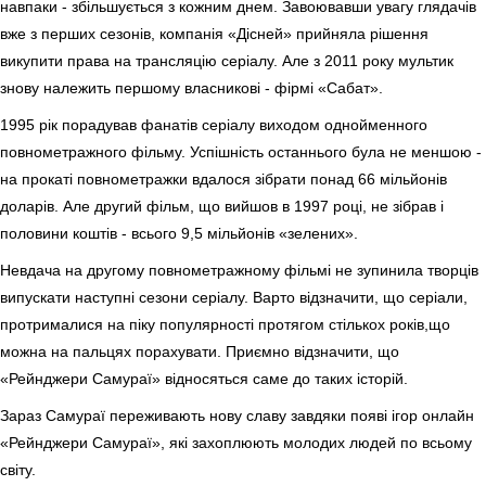
навпаки - збільшується з кожним днем. Завоювавши увагу глядачів
вже з перших сезонів, компанія «Дісней» прийняла рішення
викупити права на трансляцію серіалу. Але з 2011 року мультик
знову належить першому власникові - фірмі «Сабат».
1995 рік порадував фанатів серіалу виходом однойменного
повнометражного фільму. Успішність останнього була не меншою -
на прокаті повнометражки вдалося зібрати понад 66 мільйонів
доларів. Але другий фільм, що вийшов в 1997 році, не зібрав і
половини коштів - всього 9,5 мільйонів «зелених».
Невдача на другому повнометражному фільмі не зупинила творців
випускати наступні сезони серіалу. Варто відзначити, що серіали,
протрималися на піку популярності протягом стількох років,що
можна на пальцях порахувати. Приємно відзначити, що
«Рейнджери Самураї» відносяться саме до таких історій.
Зараз Самураї переживають нову славу завдяки появі ігор онлайн
«Рейнджери Самураї», які захоплюють молодих людей по всьому
світу.