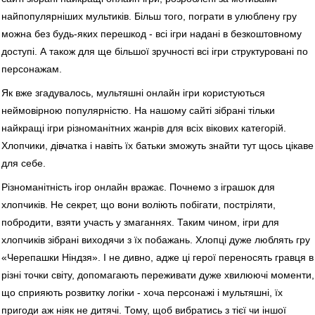
найпопулярніших мультиків. Більш того, пограти в улюблену гру
можна без будь-яких перешкод - всі ігри надані в безкоштовному
доступі. А також для ще більшої зручності всі ігри структуровані по
персонажам.
Як вже згадувалось, мультяшні онлайн ігри користуються
неймовірною популярністю. На нашому сайті зібрані тільки
найкращі ігри різноманітних жанрів для всіх вікових категорій.
Хлопчики, дівчатка і навіть їх батьки зможуть знайти тут щось цікаве
для себе.
Різноманітність ігор онлайн вражає. Почнемо з іграшок для
хлопчиків. Не секрет, що вони воліють побігати, постріляти,
побродити, взяти участь у змаганнях. Таким чином, ігри для
хлопчиків зібрані виходячи з їх побажань. Хлопці дуже люблять гру
«Черепашки Ніндзя». І не дивно, адже ці герої переносять гравця в
різні точки світу, допомагають переживати дуже хвилюючі моменти,
що сприяють розвитку логіки - хоча персонажі і мультяшні, їх
пригоди аж ніяк не дитячі. Тому, щоб вибратись з тієї чи іншої