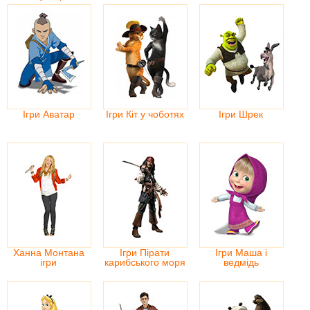
Ігри Аватар
Ігри Кіт у чоботях
Ігри Шрек
Ханна Монтана
Ігри Пірати
Ігри Маша і
ігри
карибського моря
ведмідь