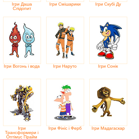
Ігри Даша
Ігри Смішарики
Ігри Скубі Ду
Слідопит
Ігри Вогонь і вода
Ігри Наруто
Ігри Сонік
Ігри
Ігри Фініс і Ферб
Ігри Мадагаскар
Трансформери і
Оптімус Прайм