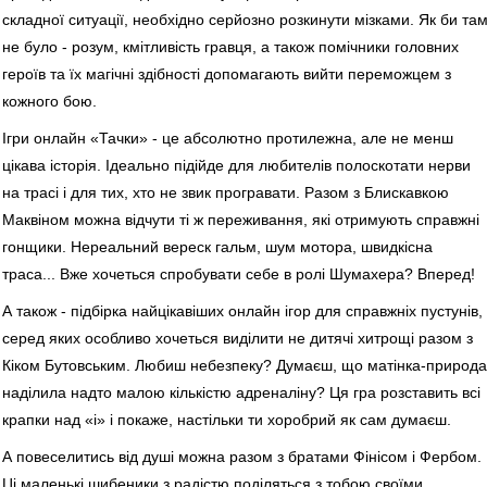
складної ситуації, необхідно серйозно розкинути мізками. Як би та
не було - розум, кмітливість гравця, а також помічники головних
героїв та їх магічні здібності допомагають вийти переможцем з
кожного бою.
Ігри онлайн «Тачки» - це абсолютно протилежна, але не менш
цікава історія. Ідеально підійде для любителів полоскотати нерви
на трасі і для тих, хто не звик програвати. Разом з Блискавкою
Маквіном можна відчути ті ж переживання, які отримують справжні
гонщики. Нереальний вереск гальм, шум мотора, швидкісна
траса... Вже хочеться спробувати себе в ролі Шумахера? Вперед!
А також - підбірка найцікавіших онлайн ігор для справжніх пустунів,
серед яких особливо хочеться виділити не дитячі хитрощі разом з
Кіком Бутовським. Любиш небезпеку? Думаєш, що матінка-природа
наділила надто малою кількістю адреналіну? Ця гра розставить всі
крапки над «і» і покаже, настільки ти хоробрий як сам думаєш.
А повеселитись від душі можна разом з братами Фінісом і Фербом.
Ці маленькі шибеники з радістю поділяться з тобою своїми