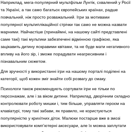
Наприклад, мега-популярний мультфільм Лунтік, схвалений у Росії
та Україні, а так само багатьох європейських країнах, радше
повчальний, ніж просто розважальний. Ігри за мотивами
популярної мультиплікаційної стрічки так само не можна назвати
марними. Найчастіше (принаймні, на нашому сайті представлені
саме такі) такі мультики забезпечені відмінною графікою, яка
зацікавить дитину яскравими квітами, та не буде мати негативного
впливу на його зір, i зможе порадувати неагресивним і
пізнавальним сюжетом.
Для зручності у використанні ігри на нашому порталі поділені на
категорії, щоб кожен зміг знайти собі розвагу до смаку.
Психологи також рекомендують сортувати ігри не тільки по
персонажам, але і за віком дитини. Наприклад, дворічним складно
контролювати роботу мишки і, тим більше, управляти героєм на
клавіатурі, тому такі забави, як правило, не користуються
популярністю у крихітних діток. Малюки постарше вже в змозі
використовувати комп'ютерні аксесуари, але їх можна заплутати