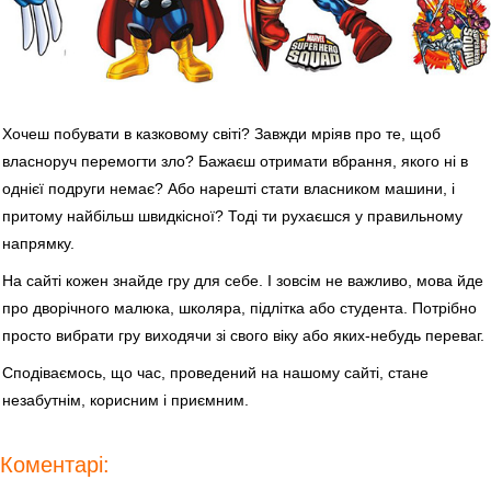
Хочеш побувати в казковому світі? Завжди мріяв про те, щоб
власноруч перемогти зло? Бажаєш отримати вбрання, якого ні в
однієї подруги немає? Або нарешті стати власником машини, і
притому найбільш швидкісної? Тоді ти рухаєшся у правильному
напрямку.
На сайті кожен знайде гру для себе. І зовсім не важливо, мова йде
про дворічного малюка, школяра, підлітка або студента. Потрібно
просто вибрати гру виходячи зі свого віку або яких-небудь переваг.
Сподіваємось, що час, проведений на нашому сайті, стане
незабутнім, корисним і приємним.
Коментарі: