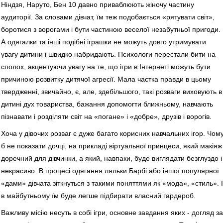
Ніндзя, Наруто, Бен 10 давно приваблюють жіночу частину
аудиторії. За словами дівчат, їм теж подобається «рятувати світ»,
боротися з ворогами і бути частиною веселої незабутньої пригоди.
А одягалки та інші подібні іграшки не можуть довго утримувати
увагу дитини і швидко набридають. Психологи перестали бити на
сполох, акцентуючи увагу на те, що ігри в Інтернеті можуть бути
причиною розвитку дитячої агресії. Мала частка правди в цьому
твердженні, звичайно, є, але, здебільшого, такі розваги виховують в
дитині дух товариства, бажання допомогти ближньому, навчають
пізнавати і розділяти світ на «погане» і «добре», друзів і ворогів.
Хоча у дівочих розваг є дуже багато корисних навчальних ігор. Чом
б не показати дочці, на прикладі віртуальної принцеси, який макіяж
доречний для дівчинки, а який, навпаки, буде виглядати безглуздо і
некрасиво. В процесі одягання ляльки Барбі або іншої популярної
«дами» дівчата зіткнуться з такими поняттями як «мода», «стиль». І
в майбутньому їм буде легше підбирати власний гардероб.
Важливу місію несуть в собі ігри, основне завдання яких - догляд за