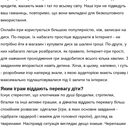
кредитів, жахають мам і тат по всьому світу. Наші ігри не підведуть
ваш гаманець, повторимо, що вони викладені для безкоштовного
використання.
Онлайн-ігри користуються більшою популярністю, ніж, записані на
диск. По-перше, їх набагато простіше відшукати в Інтернеті - не
потрібно йти в магазин і купувати диск за шалені гроші. По-друге, у
них набагато легше розібратися, як правило, Інтернет-ігри прості,
для навчання проходження гри знадобитися всього кілька хвилин. 
завданням впорається навіть дитина. Хоча, в цьому, напевно, і суть
- розробники ігор наперед знали, з якою аудиторією мають справу і
максимально підлаштовувалися під її запити та інтереси.
Яким іграм віддають перевагу діти?
Існує стереотип, що хлопчикам по душі бродилки, стрілялки,
бігалки та інші активні іграшки, а дівчатка віддають перевагу більш
спокійним розвагам: одягалки (ігри, в яких основне завдання -
підібрати гардероб і макіяж для головної героїні), догляд за
тваринами. Насправді ситуація виглядає дещо інакше. Черепашки