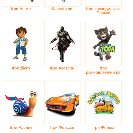
Ігри Аніме
Класні ігри
Ігри крокодильчик
Свомпі
Ігри Дієго
Ігри Ассасин
Ігри
розмовляючий кіт
Ігри Равлик
Ігри Форсаж
Ігри Ферма