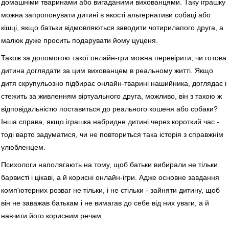
домашніми тваринами або вигаданими вихованцями. Таку іграшку
можна запропонувати дитині в якості альтернативи собаці або
кішці, якщо батьки відмовляються заводити чотирилапого друга, а
малюк дуже просить подарувати йому цуценя.
Також за допомогою такої онлайн-гри можна перевірити, чи готова
дитина доглядати за цим вихованцем в реальному житті. Якщо
дитя скрупульозно підбирає онлайн-тварині нашийника, доглядає і
стежить за живленням віртуального друга, можливо, він з такою ж
відповідальністю поставиться до реального кошеня або собаки?
Інша справа, якщо іграшка набридне дитині через короткий час -
тоді варто задуматися, чи не повториться така історія з справжнім
улюбленцем.
Психологи наполягають на тому, щоб батьки вибирали не тільки
барвисті і цікаві, а й корисні онлайн-ігри. Адже основне завдання
комп'ютерних розваг не тільки, і не стільки - зайняти дитину, щоб
він не заважав батькам і не вимагав до себе від них уваги, а й
навчити його корисним речам.