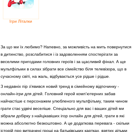
Ігри Літалки
За що ми їх любимо? Напевно, за можливість на мить повернутися
в дитинство, розслабитися і із задоволенням спостерігати за
веселими пригодами головних героїв і за щасливий фінал. А ще
мультфільми в силах зібрати все сімейство біля телевізора, що в
сучасному світі, на жаль, відбувається усе рідше і рідше.
З недавніх пір з'явився новий тренд в сімейному відпочинку -
онлайн-ігри для дітей. Головний герой комп'ютерних забав
найчастіше є персонажем улюбленого мультфільму, таким чином
грати стає удвічі веселіше. Спеціально для вас і ваших дітей ми
зібрали добірку з найцікавіших ігор онлайн для дітей, грати в які
можна абсолютно безкоштовно. А це додаткова перевага - скільки
історій про витрачені гроші на батьківських картках, взятих дітьми