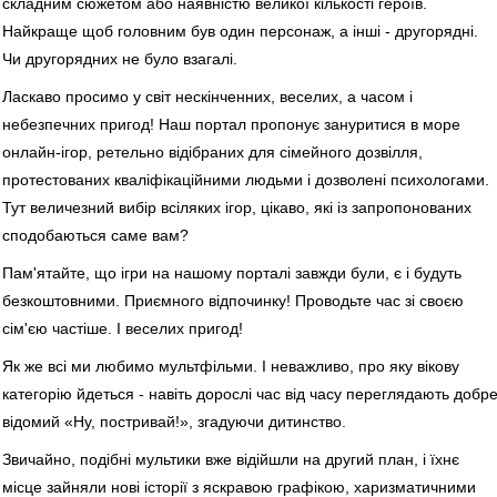
складним сюжетом або наявністю великої кількості героїв.
Найкраще щоб головним був один персонаж, а інші - другорядні.
Чи другорядних не було взагалі.
Ласкаво просимо у світ нескінченних, веселих, а часом i
небезпечних пригод! Наш портал пропонує зануритися в море
онлайн-ігор, ретельно відібраних для сімейного дозвілля,
протестованих кваліфікаційними людьми і дозволені психологами.
Тут величезний вибір всіляких ігор, цікаво, які із запропонованих
сподобаються саме вам?
Пам'ятайте, що ігри на нашому порталі завжди були, є і будуть
безкоштовними. Приємного відпочинку! Проводьте час зі своєю
сім'єю частіше. І веселих пригод!
Як же всі ми любимо мультфільми. І неважливо, про яку вікову
категорію йдеться - навіть дорослі час від часу переглядають добр
відомий «Ну, постривай!», згадуючи дитинство.
Звичайно, подібні мультики вже відійшли на другий план, і їхнє
місце зайняли нові історії з яскравою графікою, харизматичними