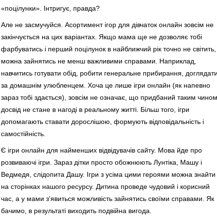
«поцілунки». Інтригує, правда?
Але не засмучуйся. Асортимент ігор для дівчаток онлайн зовсім не
закінчується на цих варіантах. Якщо мама ще не дозволяє тобі
фарбуватись і перший поцілунок в найближчий рік точно не світить,
можна зайнятись не менш важливими справами. Наприклад,
навчитись готувати обід, робити генеральне прибирання, доглядат
за домашнім улюбленцем. Хоча це лише ігри онлайн (як напевно
зараз тобі здається), зовсім не означає, що придбаний таким чино
досвід не стане в нагоді в реальному житті. Більш того, ігри
допомагають ставати дорослішою, формують відповідальність і
самостійність.
Є ігри онлайн для найменших відвідувачів сайту. Мова йде про
розвиваючі ігри. Зараз дітки просто обожнюють Лунтіка, Машу і
Ведмедя, слідопита Дашу. Ігри з усіма цими героями можна знайти
на сторінках нашого ресурсу. Дитина проведе чудовий і корисний
час, а у мами з'явиться можливість зайнятись своїми справами. Як
бачимо, в результаті виходить подвійна вигода.