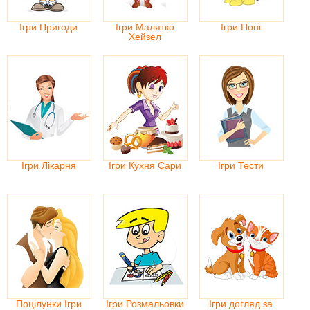
Ігри Пригоди
Ігри Малятко
Ігри Поні
Хейзел
Ігри Лікарня
Ігри Кухня Сари
Ігри Тести
Поцілунки Ігри
Ігри Розмальовки
Ігри догляд за