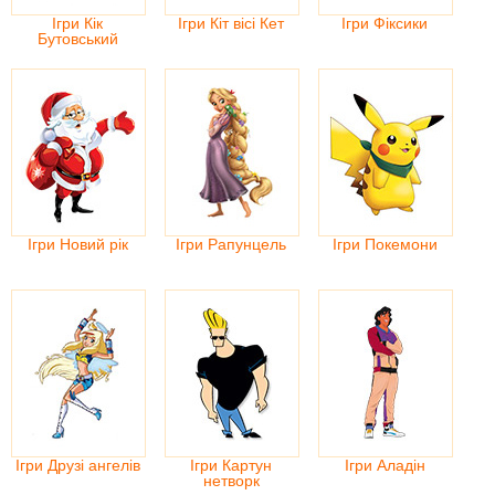
Ігри Кік
Ігри Кіт вісі Кет
Ігри Фіксики
Бутовський
Ігри Новий рік
Ігри Рапунцель
Ігри Покемони
Ігри Друзі ангелів
Ігри Картун
Ігри Аладін
нетворк