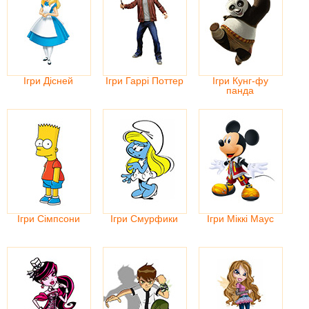
Ігри Дісней
Ігри Гаррі Поттер
Ігри Кунг-фу
панда
Ігри Сімпсони
Ігри Смурфики
Ігри Міккі Маус