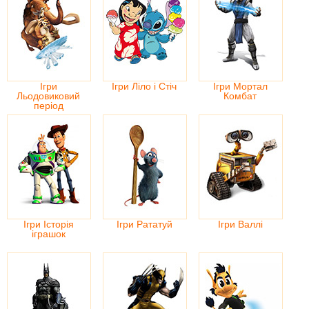
Ігри
Ігри Ліло і Стіч
Ігри Мортал
Льодовиковий
Комбат
період
Ігри Історія
Ігри Рататуй
Ігри Валлі
іграшок