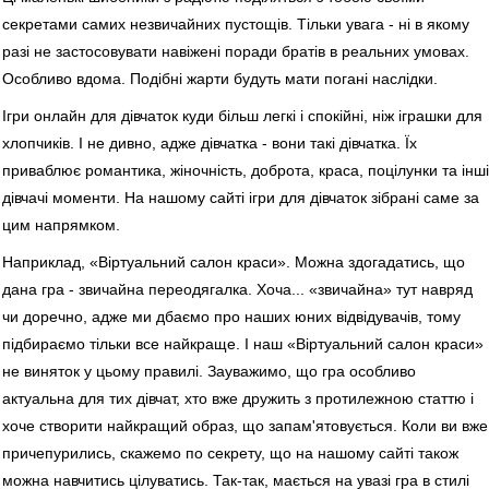
секретами самих незвичайних пустощів. Тільки увага - ні в якому
разі не застосовувати навіжені поради братів в реальних умовах.
Особливо вдома. Подібні жарти будуть мати погані наслідки.
Ігри онлайн для дівчаток куди більш легкі і спокійні, ніж іграшки для
хлопчиків. І не дивно, адже дівчатка - вони такі дівчатка. Їх
приваблює романтика, жіночність, доброта, краса, поцілунки та інші
дівчачі моменти. На нашому сайті ігри для дівчаток зібрані саме за
цим напрямком.
Наприклад, «Віртуальний салон краси». Можна здогадатись, що
дана гра - звичайна переодягалка. Хоча... «звичайна» тут навряд
чи доречно, адже ми дбаємо про наших юних відвідувачів, тому
підбираємо тільки все найкраще. І наш «Віртуальний салон краси»
не виняток у цьому правилі. Зауважимо, що гра особливо
актуальна для тих дівчат, хто вже дружить з протилежною статтю і
хоче створити найкращий образ, що запам'ятовується. Коли ви вже
причепурились, скажемо по секрету, що на нашому сайті також
можна навчитись цілуватись. Так-так, мається на увазі гра в стилі