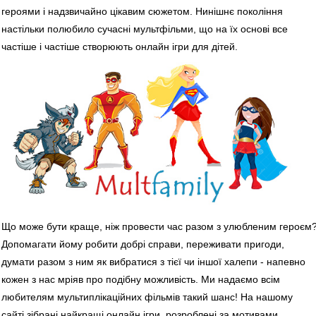
героями і надзвичайно цікавим сюжетом. Нинішнє покоління
настільки полюбило сучасні мультфільми, що на їх основі все
частіше і частіше створюють онлайн ігри для дітей.
Що може бути краще, ніж провести час разом з улюбленим героєм
Допомагати йому робити добрі справи, переживати пригоди,
думати разом з ним як вибратися з тієї чи іншої халепи - напевно
кожен з нас мріяв про подібну можливість. Ми надаємо всім
любителям мультиплікаційних фільмів такий шанс! На нашому
сайті зібрані найкращі онлайн ігри, розроблені за мотивами