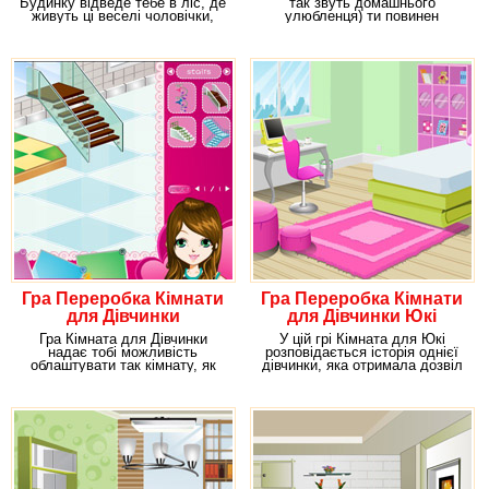
Будинку відведе тебе в ліс, де
так звуть домашнього
живуть ці веселі чоловічки,
улюбленця) ти повинен
шкіра яких
облаштувати власне житло
Гра Переробка Кімнати
Гра Переробка Кімнати
для Дівчинки
для Дівчинки Юкі
Гра Кімната для Дівчинки
У цій грі Кімната для Юкі
надає тобі можливість
розповідається історія однієї
облаштувати так кімнату, як
дівчинки, яка отримала дозвіл
тобі цього захочеться.
від батьків