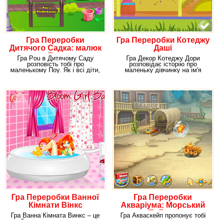
Гра Переробки
Гра Переробки Котеджу
Дитячого Садка: малюк
Даші
Поу
Гра Pou в Дитячому Саду
Гра Декор Котеджу Дори
розповість тобі про
розповідає історію про
маленькому Поу. Як і всі діти,
маленьку дівчинку на ім'я
наш герой відвідує
Даша. Ти напевно знайомий
Гра Переробки Ванної
Гра Переробки
Кімнати Вінкс
Акваріума: Морський
Пейзаж
Гра Ванна Кімната Винкс – це
Гра Акваскейп пропонує тобі