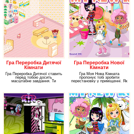
Гра Переробка Дитячої
Гра Переробка Нової
Кімнати
Кімнати
Гра Переробка Дитячої ставить
Гра Моя Нова Кімната
перед тобою досить
пропонує тобі зробити
масштабне завдання. Ти
перестановку у приміщенні. Як
опинишся в дитячій
відомо, багато людей саме