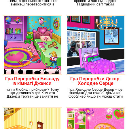
гейм, з допомогою якого ти
провести час під водою.
зможеш перетворитися в
Підводний світ такий
дизайнера. Тобі
прекрасний і такий
Гра Переробка Безладу
Гра Переробки Декор:
в кімнаті Дженси
Холодне Серце
чи ти Любиш прибирати? Тому
Гра Холодне Серце Декор – це
що дівчинка з гри Кімната
знахідка для кожної дівчинки.
Дженси терпіти це заняття не
Особливо якщо ти мрієш стати
може. Більше
дизайнером