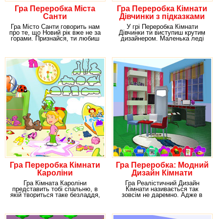
Гра Переробка Міста
Гра Переробка Кімнати
Санти
Дівчинки з підказками
Гра Місто Санти говорить нам
У грі Переробка Кімнати
про те, що Новий рік вже не за
Дівчинки ти виступиш крутим
горами. Признайся, ти любиш
дизайнером. Маленька леді
це свято?
тільки що переїхала
Гра Переробка Кімнати
Гра Переробка: Модний
Кароліни
Дизайн Кімнати
Гра Кімната Кароліни
Гра Реалістичний Дизайн
представить тобі спальню, в
Кімнати називається так
якій твориться таке безладдя,
зовсім не даремно. Адже в
що і уявити собі
геймі дійсно