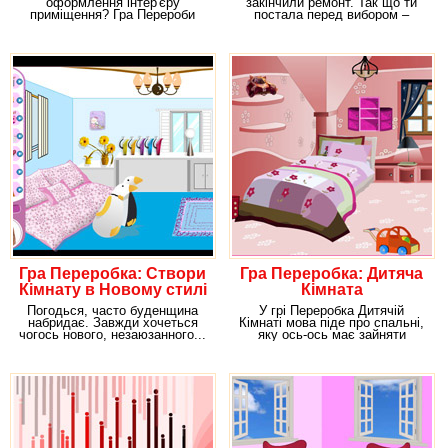
оформлення інтер'єру
закінчили ремонт. Так що ти
приміщення? Гра Перероби
постала перед вибором –
Спальню дасть відповідь на це
розставити всі
Гра Переробка: Створи
Гра Переробка: Дитяча
Кімнату в Новому стилі
Кімната
Погодься, часто буденщина
У грі Переробка Дитячій
набридає. Завжди хочеться
Кімнаті мова піде про спальні,
чогось нового, незаюзанного...
яку ось-ось має зайняти
Але що робити,
малюк. Ти повинен