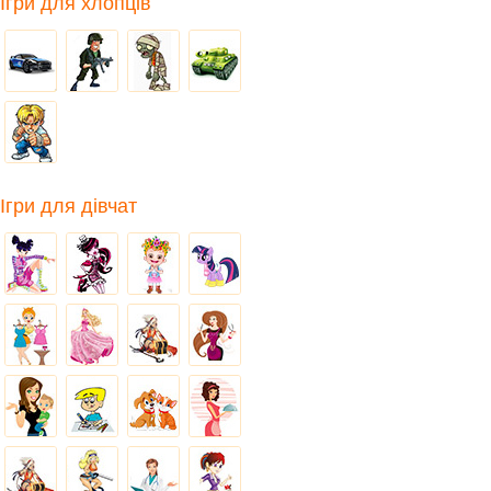
Ігри для хлопців
Ігри для дівчат