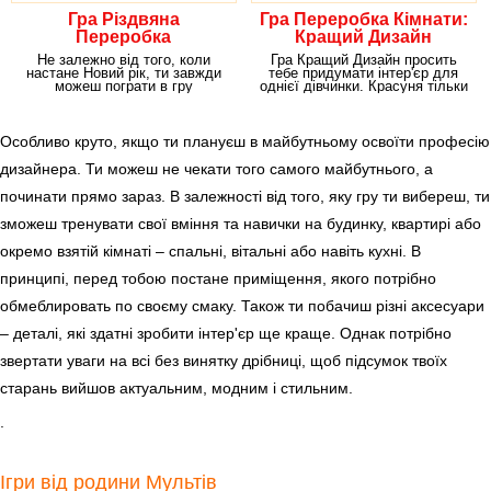
Гра Різдвяна
Гра Переробка Кімнати:
Переробка
Кращий Дизайн
Не залежно від того, коли
Гра Кращий Дизайн просить
настане Новий рік, ти завжди
тебе придумати інтер'єр для
можеш пограти в гру
однієї дівчинки. Красуня тільки
Переробка на Різдво,
що переїхала
Особливо круто, якщо ти плануєш в майбутньому освоїти професію
дизайнера. Ти можеш не чекати того самого майбутнього, а
починати прямо зараз. В залежності від того, яку гру ти вибереш, ти
зможеш тренувати свої вміння та навички на будинку, квартирі або
окремо взятій кімнаті – спальні, вітальні або навіть кухні. В
принципі, перед тобою постане приміщення, якого потрібно
обмеблировать по своєму смаку. Також ти побачиш різні аксесуари
– деталі, які здатні зробити інтер'єр ще краще. Однак потрібно
звертати уваги на всі без винятку дрібниці, щоб підсумок твоїх
старань вийшов актуальним, модним і стильним.
.
Ігри від родини Мультів