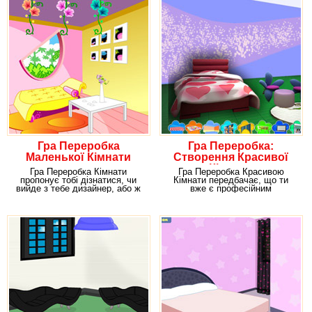
Гра Переробка
Гра Переробка:
Маленької Кімнати
Створення Красивої
Кімнати
Гра Переробка Кімнати
Гра Переробка Красивою
пропонує тобі дізнатися, чи
Кімнати передбачає, що ти
вийде з тебе дизайнер, або ж
вже є професійним
тобі треба закинути
дизайнером. І одна багата
пара