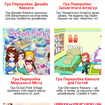
Гра Переробка: Дизайн
Гра Переробка:
Кімнати
Запам'ятати Інтер'єр
Гра Дизайн Кімнати пропонує
Гра Запам'ятати Інтер'єр дуже
тобі випробувати на власному
цікава. На відміну від інших
досвіді професію дизайнера.
іграшок на таку тематику тут
Гейм відмінно
не треба
Гра Переробка
Гра Переробка Кімнати
Морського Міста
для Гостей
Русалок
Гра Ocean Park Village
Гра Обставити Кімнату – це
пропонує тобі надіти маску
гейм, в якому ти відчуєш себе
аквалангіста, щоб
дизайнером. Справа в тому,
відправитися борознити
що дівчинка
морські