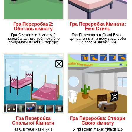
Гра Переробка 2:
Гра Переробка Кімнати:
Обставь кімнату
Емо Стиль
Гра Обставити Кімнату 2
Гра Переробка в Стилі Емо –
передбачає, що тобі потрібно
це гра, в якій ти почуваєш себе
придумати дизайн інтер'єру
не зовсім звичайним
приміщення, яке ти
дизайнером. В
Гра Переробка
Гра Переробка: Створи
Спальної Кімнати
Свою кімнату
чи Є в тебе навички з
У грі Room Maker тільки що