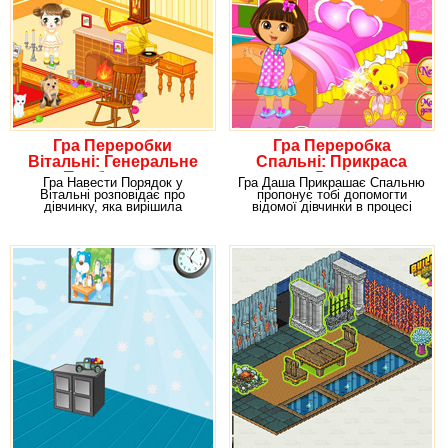
Гра Переробки
Гра Переробка
Вітальні: Генеральне
Спальні: Прикраса
Прибирання
Даші
Гра Навести Порядок у
Гра Даша Прикрашає Спальню
Вітальні розповідає про
пропонує тобі допомогти
дівчинку, яка вирішила
відомої дівчинки в процесі
прибратися в будинку. Але
декору самого