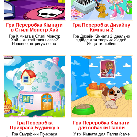
Гра Переробка Кімнати
Гра Переробка Дизайну
в Стилі Монстр Хай
Кімнати 2
Гра Кімната в Стилі Монстр
Гра Дизайн Кімнати 2 ідеально
Хай – як тобі така назва?
підійде для творчих людей.
Напевно, інтригує не по-
Якщо ти любиш
дитячому, адже вже
експериментувати, постійно
Гра Переробка
Гра Переробка Кімнати
Прикраса Будинку з
для собачки Паппи
Смурфиками
Гра Смурфики Прикраса
У грі Кімната для Паппи (саме