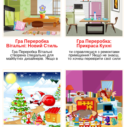
Гра Переробка
Гра Переробка:
Вітальні: Новий Стиль
Прикраса Кухні
Гра Переробка Вітальні
ти справляєшся з ремонтами
створена спеціально для
приміщення? Якщо не знаєш,
майбутніх дизайнерів. Якщо в
то хочеш перевірити свої сили
твоїй голові постійно
в грі