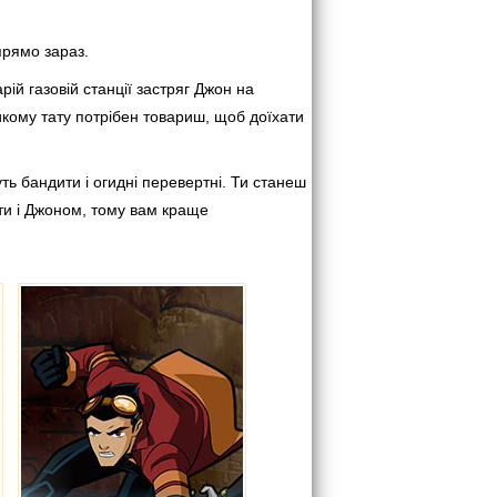
прямо зараз.
рій газовій станції застряг Джон на
икому тату потрібен товариш, щоб доїхати
ть бандити і огидні перевертні. Ти станеш
ти і Джоном, тому вам краще