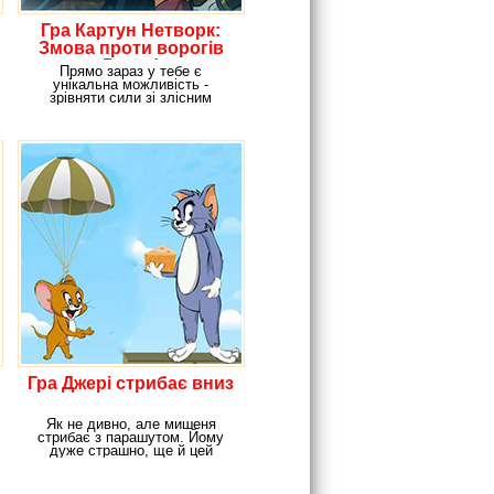
Гра Картун Нетворк:
Змова проти ворогів
Рекса!
Прямо зараз у тебе є
унікальна можливість -
зрівняти сили зі злісним
комп'ютером ZAG-RS. Тобі
Гра Джері стрибає вниз
Як не дивно, але мишеня
стрибає з парашутом. Йому
дуже страшно, ще й цей
настирливий кіт чекає