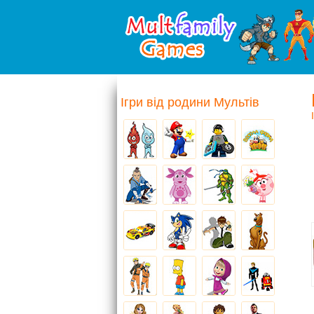
Ігри від родини Мультів