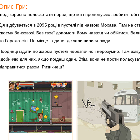
Опис Гри:
Іноді корисно полоскотати нерви, що ми і пропонуємо зробити тобі 
Дія відбувається в 2095 році в пустелі під назвою Мохава. Там на ста
своєму бензовозі. Без твоєї допомоги йому навряд чи обійтися. Вел
до Гаража-сіті. Це місце - єдине, де залишилися люди.
Поодинці їздити по жаркій пустелі небезпечно і нерозумно. Там живу
здобиччю для них, якщо поїдеш один. Втім, вони не проти поласува
відправитися разом. Ризикнеш?