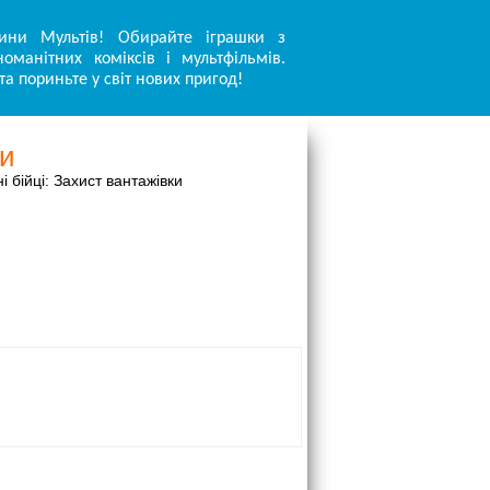
ини Мультів! Обирайте іграшки з
оманітних коміксів і мультфільмів.
та пориньте у світ нових пригод!
ки
і бійці: Захист вантажівки