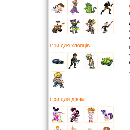
Ігри для хлопців
.
Ігри для дівчат