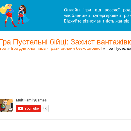
Онлайн ігри від веселої род
улюбленими супергероями різн
Відчуйте різноманітність жанрів 
Гра Пустельні бійці: Захист вантажів
Ігри
»
Ігри для хлопчиків - грати онлайн безкоштовно!
» Гра Пустельн