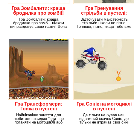
Гра Зомбалити: краща
Гра Тренування
бродилка про зомбі!!
стрільби в пустелі:
грай безкоштовно
Гра Зомбаліти: краща
Відточувати майстерність
онлайн!!
бродилка про зомбі - цілком
стрільби ніколи не пізно.
виправдовує свою назву! Вона
Точніше, пізно, якщо тебе вже
дійсно краща, і ти
вбили. Але, поки
Гра Трансформери:
Гра Сонік на мотоциклі
Гонка в пустелі
в пустелі
Найцікавіше заняття для
Де тільки не бував наш
любителя швидкої їзди - це
відважний їжачок Сонік, де
поганяти на мотоциклі або
тільки не втрачав свої сині
автомобілі по
колючки. І ось,