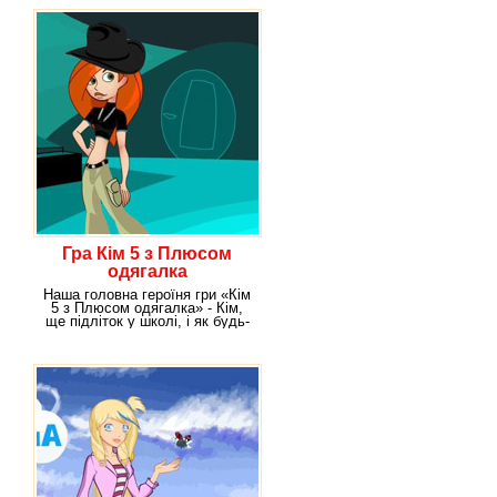
Гра Кім 5 з Плюсом
одягалка
Наша головна героїня гри «Кім
5 з Плюсом одягалка» - Кім,
ще підліток у школі, і як будь-
яка