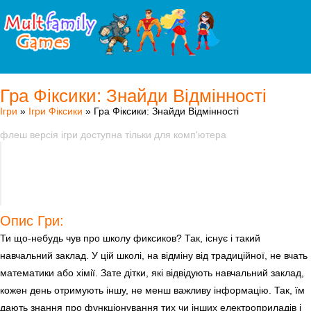
Гра Фіксики: Знайди Відмінності
Ігри
»
Ігри Фіксики
» Гра Фіксики: Знайди Відмінності
флеш версія ігри доступна тільки для комп'ютера
Опис Гри:
Ти що-небудь чув про школу фиксиков? Так, існує і такий
навчальний заклад. У цій школі, на відміну від традиційної, не вчать
математики або хімії. Зате дітки, які відвідують навчальний заклад,
кожен день отримують іншу, не менш важливу інформацію. Так, їм
дають знання про функціонування тих чи інших електроприладів і