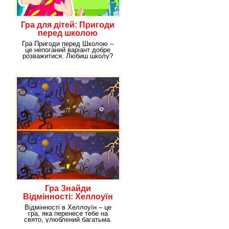
Гра для дітей: Пригоди
перед школою
Гра Пригоди перед Школою –
це непоганий варіант добре
розважитися. Любиш школу?
Тоді грай! Терпіти
Гра Знайди
Відмінності: Хеллоуїн
Відмінності в Хеллоуїн – це
гра, яка перенесе тебе на
свято, улюблений багатьма.
Ну і що, що