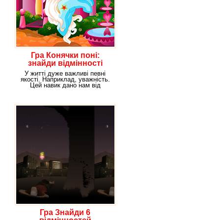
Гра Конячки поні:
знайди відмінності
У житті дуже важливі певні
якості. Наприклад, уважність.
Цей навик дано нам від
народження.
Гра Знайди 6