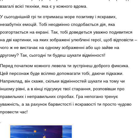
взагалі всієї техніки, яка є у кожного вдома.
У сьогоднішній грі ти отримаєш море позитиву і яскравих,
незабутніх емоцій. Тобі неодмінно сподобається дія, яка
розгортається на екрані. Так, тобі доведеться уважно подивитися
на дві картинки, на яких зображені улюблені герої, щоб відповісти –
чого ж не вистачає на одному зображенні або що зайве на
другому? Так, сьогодні ти будеш шукати відмінності!
Перед початком кожного левела ти зустрінеш доброго фиксика.
Цей персонаж буде всіляко допомагати тобі, даючи підказки.
Наприклад, він скаже, скільки відмінностей шукати на тому чи
іншому рівні, а в кінці підсумує твої старання, розповівши про
правильних і неправильних спробах. Гра непогано тренує
уважність, а за рахунок барвистості і яскравості ти просто чудово
провести час!
.