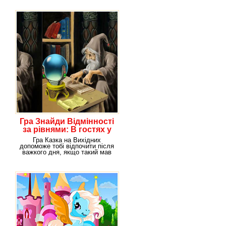
Гра Знайди Відмінності
за рівнями: В гостях у
казки
Гра Казка на Вихідних
допоможе тобі відпочити після
важкого дня, якщо такий мав
місце бути в