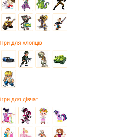
Ігри для хлопців
Ігри для дівчат