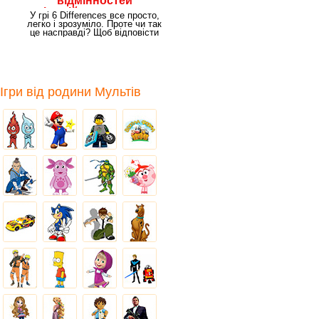
відмінностей
анімаційних картинках
У грі 6 Differences все просто,
легко і зрозуміло. Проте чи так
це насправді? Щоб відповісти
на
Ігри від родини Мультів