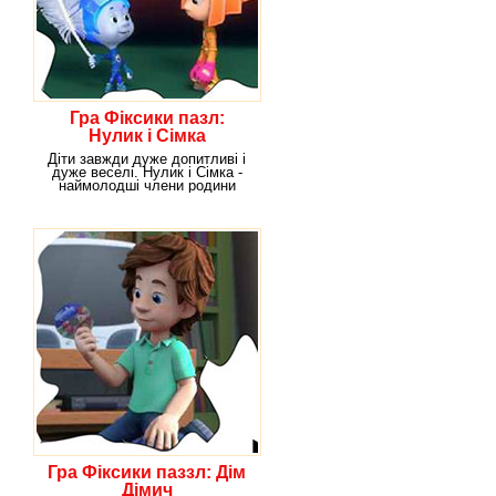
Гра Фіксики пазл:
Нулик і Сімка
Діти завжди дуже допитливі і
дуже веселі. Нулик і Сімка -
наймолодші члени родини
Фіксиків не
Гра Фіксики паззл: Дім
Дімич