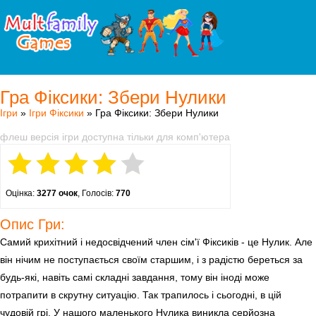
Гра Фіксики: Збери Нулики
Ігри
»
Ігри Фіксики
» Гра Фіксики: Збери Нулики
флеш версія ігри доступна тільки для комп'ютера
Оцінка:
3277 очок
, Голосів:
770
Опис Гри:
Самий крихітний і недосвідчений член сім'ї Фіксиків - це Нулик. Але
він нічим не поступається своїм старшим, і з радістю береться за
будь-які, навіть самі складні завдання, тому він іноді може
потрапити в скрутну ситуацію. Так трапилось і сьогодні, в цій
чудовій грі. У нашого маленького Нулика виникла серйозна