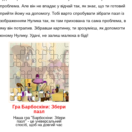
проблема. Але він не впадає у відчай так, як знає, що ти готовий
прийти йому на допомогу. Тобі варто спробувати зібрати пазл із
зображенням Нулика так, як там прихована та сама проблема, в
яку він потрапив. Зібравши картинку, ти зрозумієш, як допомогти
юному Нулику. Удачі, не залиш малюка в біді!
Гра Барбоскіни: Збери
пазл
Наша гра "Барбоскіни: Збери
пазл" - це універсальний
спосіб, щоб на довгий час
залишити біля