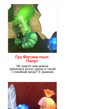
Гра Фіксики пазл:
Папус
Не знаєте чим можна
зайнятися всією сім'єю в тихий
і спокійний вечір? Є рішення
цього маленького