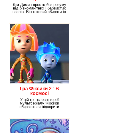
Дім Димич просто без розуму
від різноманітних і барвистих
пазлів. Він готовий збирати їх
вдень і
Гра Фіксики 2 : В
космосі
У цій грі головні герої
мультсеріалу Фіксики
збираються підкорити
простори космосу,
відправляються