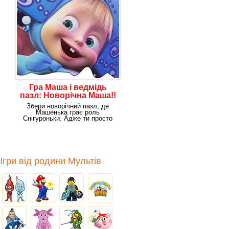
Гра Маша і ведмідь
пазл: Новорічна Маша!!
Збери новорічний пазл, де
Машенька грає роль
Снігуроньки. Адже ти просто
обожнюєш, новорічні
Ігри від родини Мультів