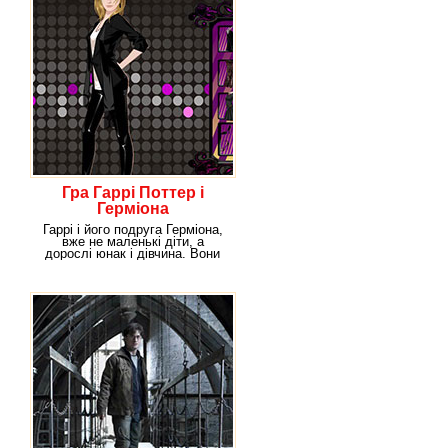
Гра Гаррі Поттер і
Герміона
Гаррі і його подруга Герміона,
вже не маленькі діти, а
дорослі юнак і дівчина. Вони
стали