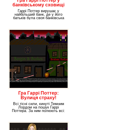
Гра Гаррі Поттер у
банківському сховищі
Гаррі Поттер вирушає у
найбільший банк, де у його
батьків була своя банківська
комірка. Цей банк
Гра Гаррі Поттер:
Вулиця страху!
Всі тісні сили, кинуті Темним
Лордом на пошук Гаррі
Поттера. За ним полюють всі:
дементори, чорні