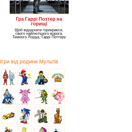
Гра Гаррі Поттер на
горищі
Щоб відшукати горокракси,
свого найлютішого ворога,
Темного Лорда, Гаррі Поттеру
необхідно
Ігри від родини Мультів