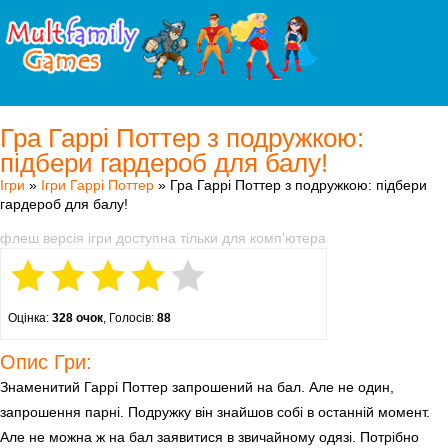
Гра Гаррі Поттер з подружкою:
підбери гардероб для балу!
Ігри
»
Ігри Гаррі Поттер
» Гра Гаррі Поттер з подружкою: підбери
гардероб для балу!
флеш версія ігри доступна тільки для комп'ютера
Оцінка:
328 очок
, Голосів:
88
Опис Гри:
Знаменитий Гаррі Поттер запрошений на бал. Але не один,
запрошення парні. Подружку він знайшов собі в останній момент.
Але не можна ж на бал заявитися в звичайному одязі. Потрібно