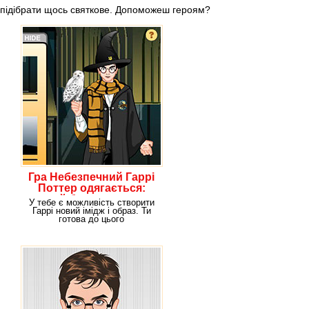
підібрати щось святкове. Допоможеш героям?
Гра Небезпечний Гаррі
Поттер одягається:
грай безкоштовно
У тебе є можливість створити
онлайн!
Гаррі новий імідж і образ. Ти
готова до цього
відповідального