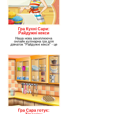
Гра Кухні Сари:
Райдужні кекси
Наша нова захоплююча
онлайн кулінарна гра для
дівчаток "Райдужні кекси" - це
гра, в якій вам
Гра Сара готує: