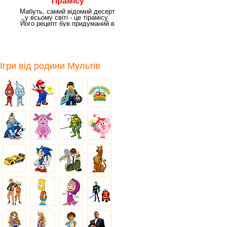
Тірамісу
Мабуть, самий відомий десерт
у всьому світі - це тірамісу.
Його рецепт був придуманий в
Італії.
Ігри від родини Мультів