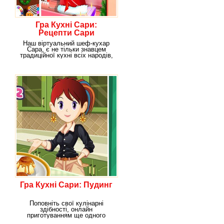
Гра Кухні Сари:
Рецепти Сари
Наш віртуальний шеф-кухар
Сара, є не тільки знавцем
традиційної кухні всіх народів,
але і творцем
Гра Кухні Сари: Пудинг
Поповніть свої кулінарні
здібності, онлайн
приготуванням ще одного
дуже смачного блюда.