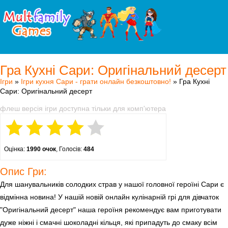
Гра Кухні Сари: Оригінальний десерт
Ігри
»
Ігри кухня Сари - грати онлайн безкоштовно!
» Гра Кухні
Сари: Оригінальний десерт
флеш версія ігри доступна тільки для комп'ютера
Оцінка:
1990 очок
, Голосів:
484
Опис Гри:
Для шанувальників солодких страв у нашої головної героїні Сари є
відмінна новина! У нашій новій онлайн кулінарній грі для дівчаток
"Оригінальний десерт" наша героїня рекомендує вам приготувати
дуже ніжні і смачні шоколадні кільця, які припадуть до смаку всім