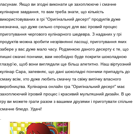
ласунам. Якщо ви згодні виконати це захоплююче і смачне
кулінарне завдання, то вам треба знати, що кількість
використовуваних в грі "Оригінальний десерт" продуктів дуже
незначна, що дуже сильно спрощує для вас ігровий процес
приготування чергового кулінарного шедевра. З наданих у грі
продуктів можна зробити незрівнянні ласощі, приготування яких
забере у вас дуже мало часу. Родзинкою даного десерту є те, що
пишні смачні пончики, вам необхідно буде покрити шоколадною
глазур'ю, щоб вони виглядали ще більш апетитно. Наш віртуозний
кулінар Сара, запевняє, що дані шоколадні пончики припадуть до
смаку всім, хто дуже любить смачну та свіжу випічку власного
виробництва. Кулінарна онлайн гра "Оригінальний десерт" має
захоплюючий ігровий процес і красивий мультяшний дизайн. В цю
гру ви можете грати разом з вашими друзями і приготувати спільне
смачне блюдо. Удачі!
.