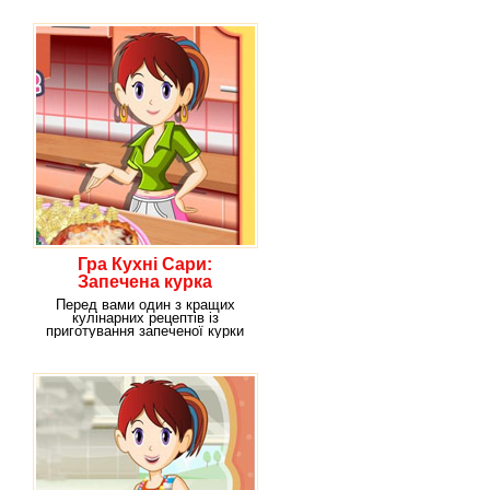
Апетитний
Гра Кухні Сари:
Запечена курка
Перед вами один з кращих
кулінарних рецептів із
приготування запеченої курки
під сиром. Ви зможете