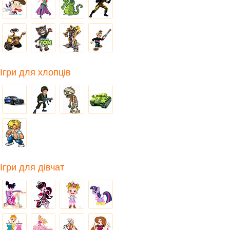
Ігри для хлопців
Ігри для дівчат