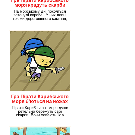
Гра Пірати Карибського
моря крадуть скарби
На морському дні покояться
затонулі кораблі. У них повні
трюми дорогоцінного каміння,
золотих
Гра Пірати Карибського
моря б'ються на ножах
Пірати Карибського моря дуже
ретельно бережуть свої
скарби. Вони ховають їх у
потаємних місцях, а