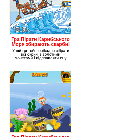
Гра Пірати Карибського
Моря збирають скарби!
У цій грі тобі необхідно зібрати
всі скрині з золотими
монетами і відправляти їх у
море. Так