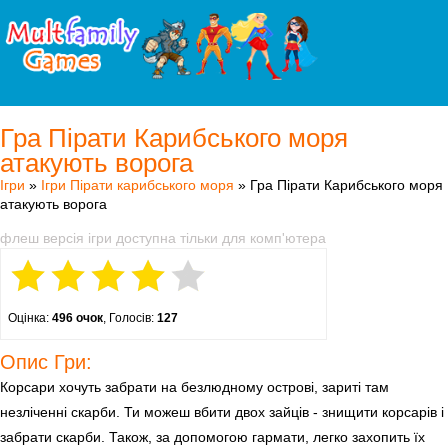
Гра Пірати Карибського моря
атакують ворога
Ігри
»
Ігри Пірати карибського моря
» Гра Пірати Карибського моря
атакують ворога
флеш версія ігри доступна тільки для комп'ютера
Оцінка:
496 очок
, Голосів:
127
Опис Гри:
Корсари хочуть забрати на безлюдному острові, зариті там
незліченні скарби. Ти можеш вбити двох зайців - знищити корсарів і
забрати скарби. Також, за допомогою гармати, легко захопить їх