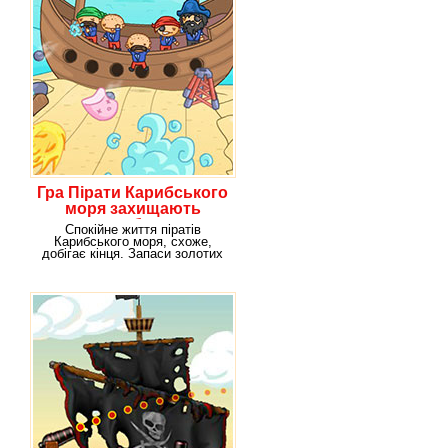
Гра Пірати Карибського
моря захищають
корабель
Спокійне життя піратів
Карибського моря, схоже,
добігає кінця. Запаси золотих
монет і скарбів