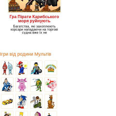
Гра Пірати Карибського
моря руйнують
фортеці
Багатства, які захоплюють
корсари нападаючи на торгові
судна вже їх не
задовольняють Вони полюють
Ігри від родини Мультів