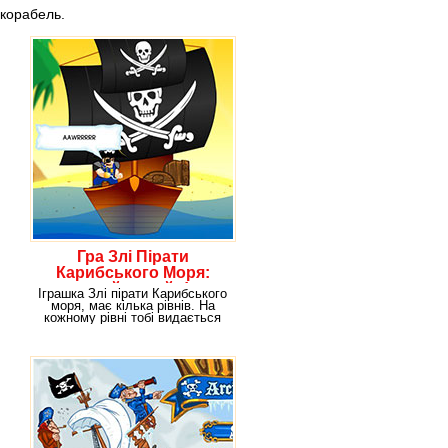
корабель.
Гра Злі Пірати
Карибського Моря:
воюй онлайн!
Іграшка Злі пірати Карибського
моря, має кілька рівнів. На
кожному рівні тобі видається
певна