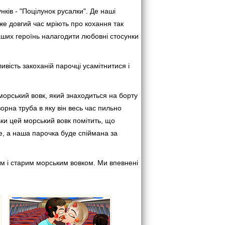
нків - "Поцілунок русалки". Де наші
дуже довгий час мріють про кохання так
наших героїнь налагодити любовні стосунки
вість закоханій парочці усамітнитися і
орський вовк, який знаходиться на борту
орна труба в яку він весь час пильно
ьки цей морський вовк помітить, що
те, а наша парочка буде спіймана за
м і старим морським вовком. Ми впевнені