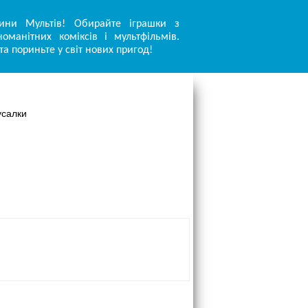
ини Мультів! Обирайте іграшки з
оманітних коміксів і мультфільмів.
та пориньте у світ нових пригод!
усалки