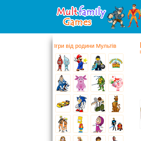
Ігри від родини Мультів