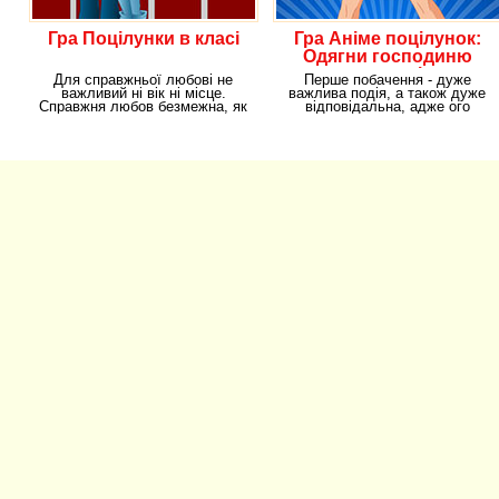
Гра Поцілунки в класі
Гра Аніме поцілунок:
Одягни господиню
покемонів
Для справжньої любові не
Перше побачення - дуже
важливий ні вік ні місце.
важлива подія, а також дуже
Справжня любов безмежна, як
відповідальна, адже ого
океан. І навіть
запам'ятатися вам на