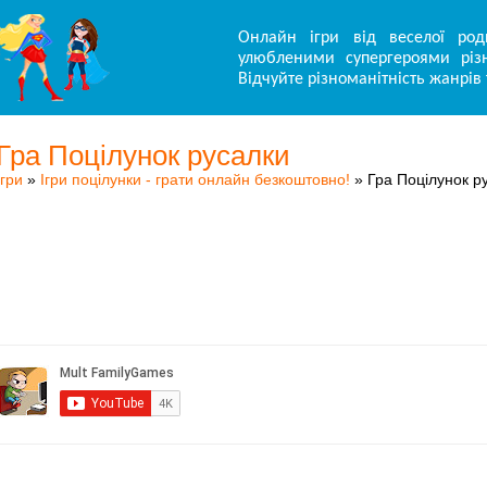
Онлайн ігри від веселої род
улюбленими супергероями різн
Відчуйте різноманітність жанрів 
Гра Поцілунок русалки
Ігри
»
Ігри поцілунки - грати онлайн безкоштовно!
» Гра Поцілунок р