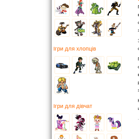
Ігри для хлопців
Ігри для дівчат
.