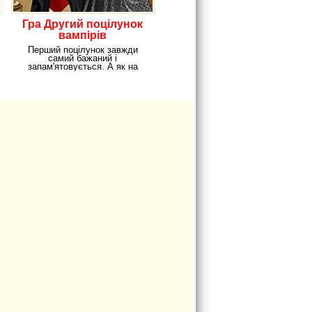
Гра Другий поцілунок
вампірів
Перший поцілунок завжди
самий бажаний і
запам'ятовується. А як на
рахунок другого? Напевно він
так