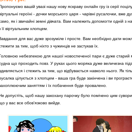
Пропонуємо вашій увазі нашу нову яскраву онлайн гру із серії поцілу
віртуальні героїні - дочки морського царя - чарівні русалочки, вже 
само, як і звичайні земні дівчата. Вам належить допомогти одній з 
з її віртуальним хлопцем.
Завдання для вас дуже зрозуміле і просте. Вам необхідно дати можли
стежити за тим, щоб ніхто з чужинців не застукав їх.
Головною небезпекою для нашої новоспеченої пари є дуже старий м
судна що проходить повз. У руках цього моряка дуже величезна підз
вдивляється і стежить за тим, що відбувається навколо нього. Як тіл
русалка цілується з хлопцем - ваша гра буде закінчена і ви програє
захоплюючим заняттям і їх побачення буде провалено.
Не допустіть, щоб нашу закохану парочку було помічено цим сувори
що у вас все обов'язково вийде.