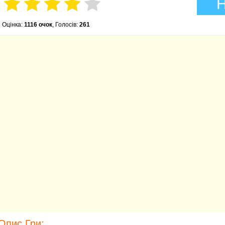
Н
Оцінка:
1116 очок
, Голосів:
261
Опис Гри: