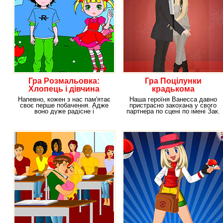
Гра Розмальовка:
Гра Поцілунки
Хлопець і дівчина
крадькома
Напевно, кожен з нас пам'ятає
Наша героїня Ванесса давно
своє перше побачення. Адже
пристрасно закохана у свого
воно дуже радісне і
партнера по сцені по імені Зак.
довгоочікуване. До
Вона мріє