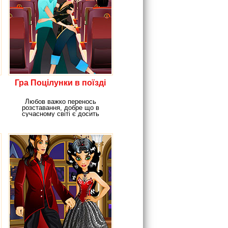
Гра Поцілунки в поїзді
Любов важко перенось
розставання, добре що в
сучасному світі є досить
різноманітних транспортних