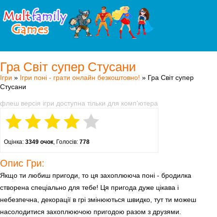
Гра Світ супер Стусани
Ігри
»
Ігри поні - грати онлайн безкоштовно!
» Гра Світ супер
Стусани
флеш версія ігри доступна тільки для комп'ютера
Оцінка:
3349 очок
, Голосів:
778
Опис Гри:
Якщо ти любиш пригоди, то ця захоплююча поні - бродилка
створена спеціально для тебе! Ця пригода дуже цікава і
небезпечна, декорації в грі змінюються швидко, тут ти можеш
насолодитися захоплюючою пригодою разом з друзями.