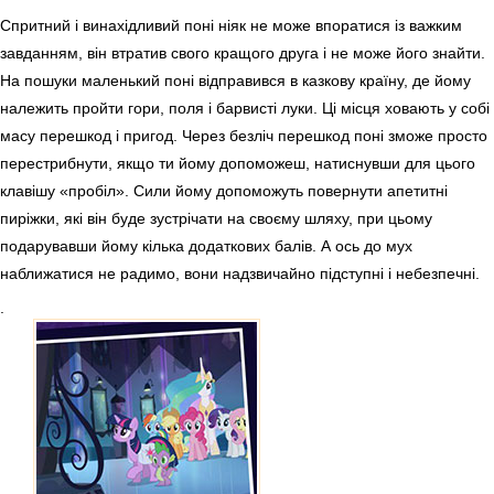
Спритний і винахідливий поні ніяк не може впоратися із важким
завданням, він втратив свого кращого друга і не може його знайти.
На пошуки маленький поні відправився в казкову країну, де йому
належить пройти гори, поля і барвисті луки. Ці місця ховають у собі
масу перешкод і пригод. Через безліч перешкод поні зможе просто
перестрибнути, якщо ти йому допоможеш, натиснувши для цього
клавішу «пробіл». Сили йому допоможуть повернути апетитні
пиріжки, які він буде зустрічати на своєму шляху, при цьому
подарувавши йому кілька додаткових балів. А ось до мух
наближатися не радимо, вони надзвичайно підступні і небезпечні.
.