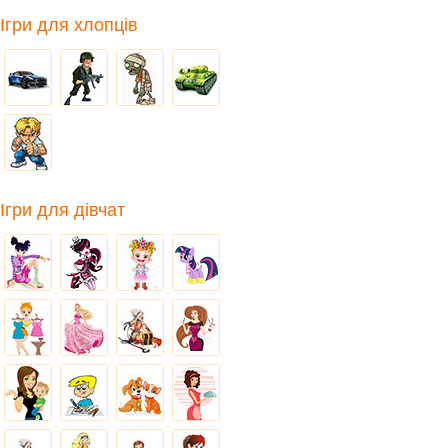
Ігри для хлопців
Ігри для дівчат