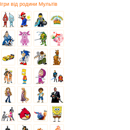
Ігри від родини Мультів