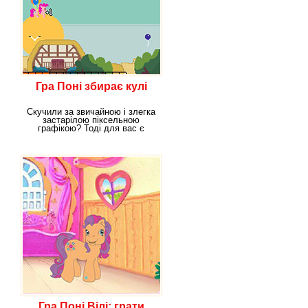
Гра Поні збирає кулі
Скучили за звичайною і злегка
застарілою піксельною
графікою? Тоді для вас є
цікава гра,
Гра Поні Вілі: грати