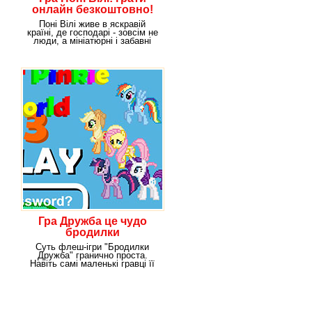
онлайн безкоштовно!
Поні Вілі живе в яскравій
країні, де господарі - зовсім не
люди, а мініатюрні і забавні
поні.А
Гра Дружба це чудо
бродилки
Суть флеш-ігри "Бродилки
Дружба" гранично проста.
Навіть самі маленькі гравці її
розуміють. Щоб не