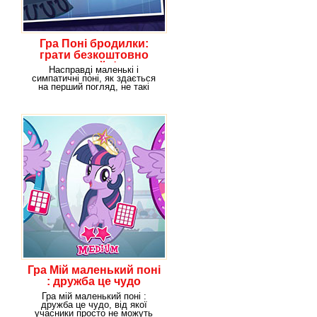
Гра Поні бродилки:
грати безкоштовно
онлайн!
Насправді маленькі і
симпатичні поні, як здається
на перший погляд, не такі
крихкі і безпорадні.
Гра Мій маленький поні
: дружба це чудо
Гра мій маленький поні :
дружба це чудо, від якої
учасники просто не можуть