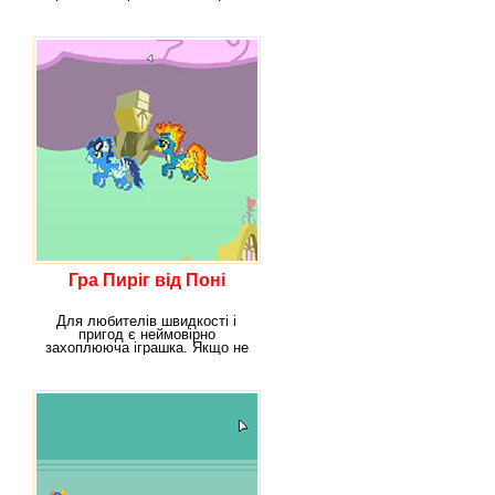
відірватися, вона
Гра Пиріг від Поні
Для любителів швидкості і
пригод є неймовірно
захоплююча іграшка. Якщо не
вмієш швидко реагувати,