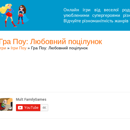
Онлайн ігри від веселої род
улюбленими супергероями різн
Відчуйте різноманітність жанрів 
Гра Поу: Любовний поцілунок
Ігри
»
Ігри Поу
» Гра Поу: Любовний поцілунок