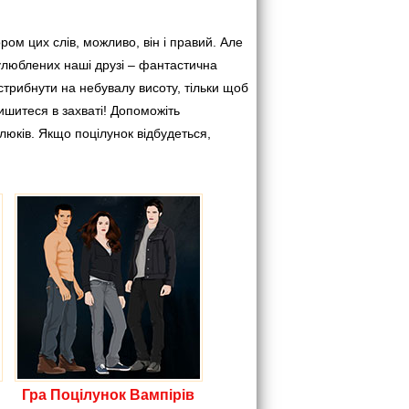
ом цих слів, можливо, він і правий. Але
 улюблених наші друзі – фантастична
астрибнути на небувалу висоту, тільки щоб
ишитеся в захваті! Допоможіть
люків. Якщо поцілунок відбудеться,
Гра Поцілунок Вампірів