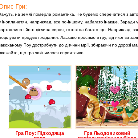
Опис Гри:
Кажуть, на землі померла романтика. Не будемо сперечатися з автор
у інопланетян, наприклад, все по-іншому, набагато інакше. Заради
картоплина і його дівчина серця, готові на багато що. Наприклад, з
поцілувати предмет жадання. Ласкаво просимо в гру, від якої ви зал
закоханому Поу дострибнути до дівчини мрії, збираючи по дорозі ма
вважайте, що гра закінчилася сприятливо.
Гра Поу: Підходяща
Гра Льодовиковий