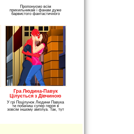
Пропонуємо всім
прихильникам і фанам дуже
барвистого фантастичного
фільму "Сутінки" зіграти в
нашу
Гра Людина-Павук
Цілується з Дівчиною
У грі Поцілунок Людини Павука
ти побачиш супер героя в
зовсім іншому амплуа. Так, тут
він не буде