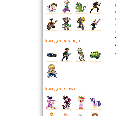
Ігри для хлопців
.
Ігри для дівчат