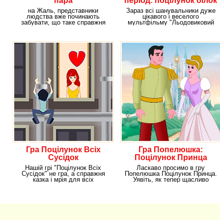
пара
період: поцілунок білок
на Жаль, представники
Зараз всі шанувальники дуже
людства вже починають
цікавого і веселого
забувати, що таке справжня
мультфільму "Льодовиковий
романтика. Нам зручніше
період" мають унікальну
Гра Поцілунок Всіх
Гра Попелюшка:
Сусідок
Поцілунок Принца
Нашій грі "Поцілунок Всіх
Ласкаво просимо в гру
Сусідок" не гра, а справжня
Попелюшка Поцілунок Принца.
казка і мрія для всіх
Уявіть, як тепер щасливо
ловеласів. Адже щоб
живеться Попелюшки і