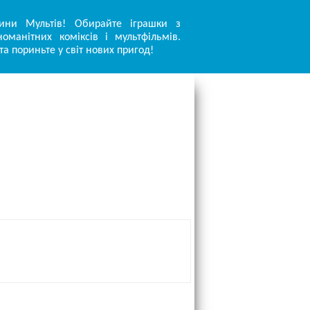
ини Мультів! Обирайте іграшки з
оманітних коміксів і мультфільмів.
та пориньте у світ нових пригод!