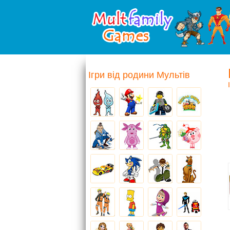
Ігри від родини Мультів