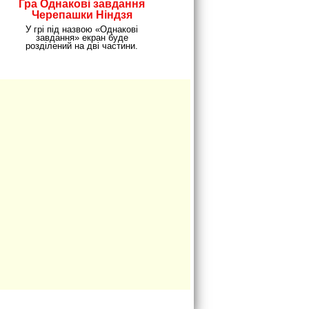
Гра Однакові завдання
Черепашки Ніндзя
У грі під назвою «Однакові
завдання» екран буде
розділений на дві частини.
Необхідно буде шукати