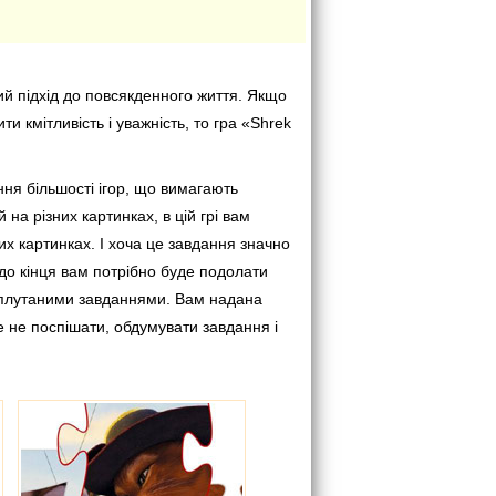
ий підхід до повсякденного життя. Якщо
 кмітливість і уважність, то гра «Shrek
ння більшості ігор, що вимагають
а різних картинках, в цій грі вам
х картинках. І хоча це завдання значно
 до кінця вам потрібно буде подолати
 заплутаними завданнями. Вам надана
е не поспішати, обдумувати завдання і