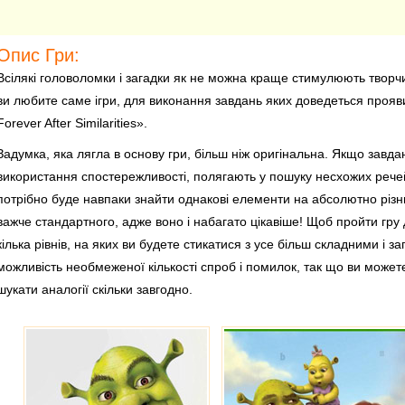
Опис Гри:
Всілякі головоломки і загадки як не можна краще стимулюють творч
ви любите саме ігри, для виконання завдань яких доведеться проявити
Forever After Similarities».
Задумка, яка лягла в основу гри, більш ніж оригінальна. Якщо завда
використання спостережливості, полягають у пошуку несхожих речей н
потрібно буде навпаки знайти однакові елементи на абсолютно різни
важче стандартного, адже воно і набагато цікавіше! Щоб пройти гру
кілька рівнів, на яких ви будете стикатися з усе більш складними і
можливість необмеженої кількості спроб і помилок, так що ви может
шукати аналогії скільки завгодно.