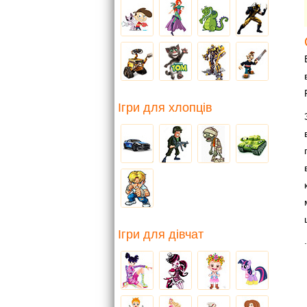
Ігри для хлопців
Ігри для дівчат
.