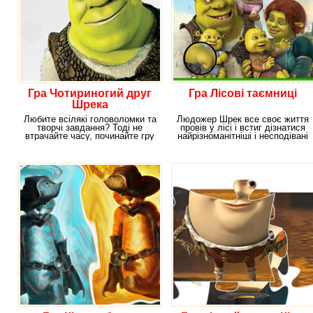
Гра Чотириногий друг
Гра Лісові таємниці
Шрека
Любите всілякі головоломки та
Людожер Шрек все своє життя
творчі завдання? Тоді не
провів у лісі і встиг дізнатися
втрачайте часу, починайте гру
найрізноманітніші і несподівані
«Shrek Memory
його