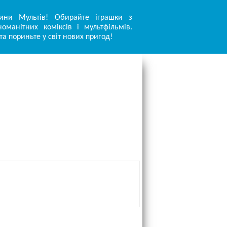
ини Мультів! Обирайте іграшки з
оманітних коміксів і мультфільмів.
та пориньте у світ нових пригод!