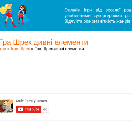
Онлайн ігри від веселої род
улюбленими супергероями різн
Відчуйте різноманітність жанрів 
Гра Шрек дивні елементи
Ігри
»
Ігри Шрек
» Гра Шрек дивні елементи