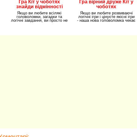
Гра Кіт у чоботях
Гра вірний друже Кіт у
знайди відмінності
чоботях
Якщо ви любите всілякі
Якщо ви любите розвиваючі
головоломки, загадки та
логічні ігри і цінуєте якісні ігри
логічні завдання, ви просто не
- наша нова головоломка чекає
зможете обійти
вашої
Коментарі: