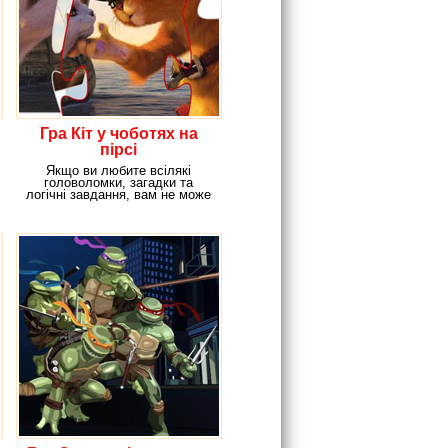
Гра Кіт у чоботях на
пірсі
Якщо ви любите всілякі
головоломки, загадки та
логічні завдання, вам не може
не сподобатися ця