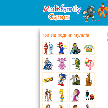
Ігри від родини Мультів