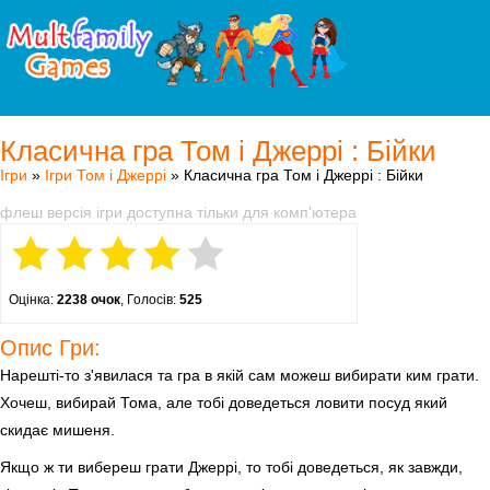
Класична гра Том і Джеррі : Бійки
Ігри
»
Ігри Том і Джеррі
» Класична гра Том і Джеррі : Бійки
флеш версія ігри доступна тільки для комп'ютера
Оцінка:
2238 очок
, Голосів:
525
Опис Гри:
Нарешті-то з'явилася та гра в якій сам можеш вибирати ким грати.
Хочеш, вибирай Тома, але тобі доведеться ловити посуд який
скидає мишеня.
Якщо ж ти вибереш грати Джеррі, то тобі доведеться, як завжди,