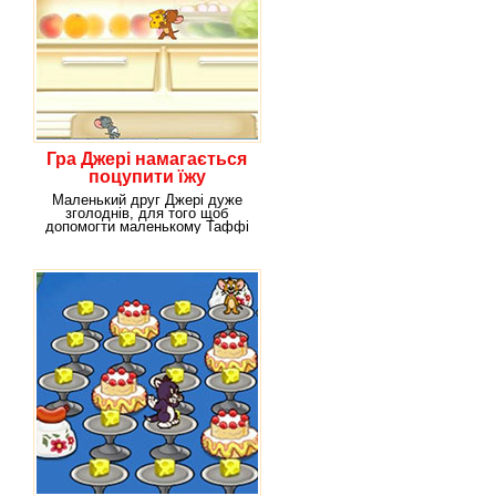
Гра Джері намагається
поцупити їжу
Маленький друг Джері дуже
зголоднів, для того щоб
допомогти маленькому Таффі
мишеня залазить в