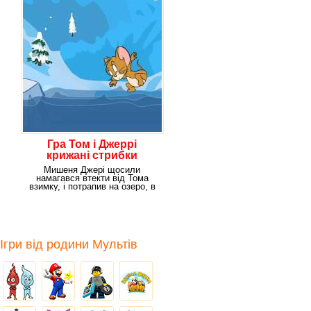
Гра Том і Джеррі
крижані стрибки
Мишеня Джері щосили
намагався втекти від Тома
взимку, і потрапив на озеро, в
якому граціозно
Ігри від родини Мультів