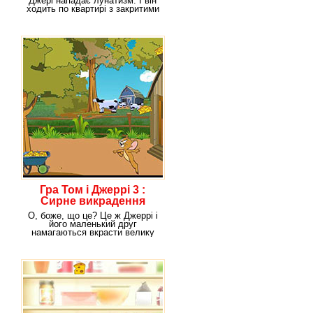
Джері нападає лунатизм. І він
ходить по квартирі з закритими
очима, і
Гра Том і Джеррі 3 :
Сирне викрадення
О, боже, що це? Це ж Джеррі і
його маленький друг
намагаються вкрасти велику
кількість сиру з