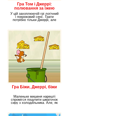
Гра Том і Джеррі:
полювання за їжею
У цій захоплюючій грі логічний
і покроковий сенс. Грати
потрібно тільки Джеррі, але
при цьому
Гра Біжи, Джеррі, біжи
Маленьке мишеня нарешті
спромігся поцупити шматочок
сиру з холодильника. Але, як
завжди, це злочин