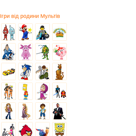
Ігри від родини Мультів