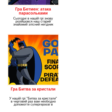
Гра Бетмен: атака
парасольками
Сьогодні в нашій грі знову
розійшовся наш старий
знайомий злісний негідник
Пінгвін. Він вийшов на
Гра Битва за кристали
У нашій грі "Битва за кристали"
в черговий раз вам необхідно
допомогти супергероєві в
боротьбі зі