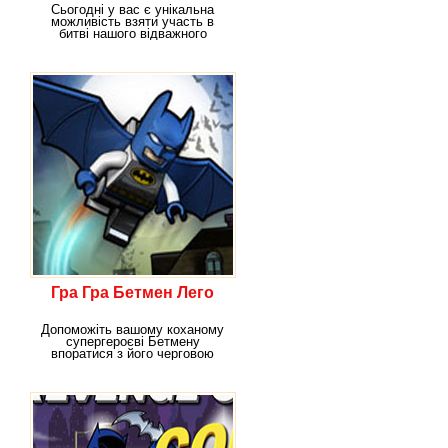
Сьогодні у вас є унікальна
можливість взяти участь в
битві нашого відважного
супергероя Бетмена
Гра Гра Бетмен Лего
Допоможіть вашому коханому
супергероєві Бетмену
впоратися з його черговою
супер місією в нашій грі