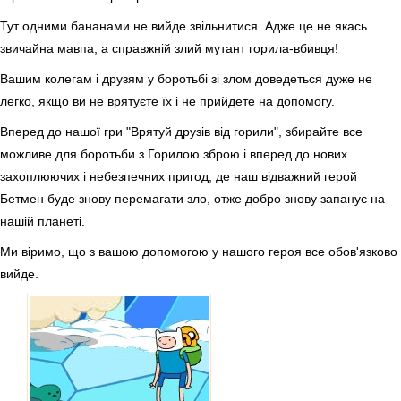
Тут одними бананами не вийде звільнитися. Адже це не якась
звичайна мавпа, а справжній злий мутант горила-вбивця!
Вашим колегам і друзям у боротьбі зі злом доведеться дуже не
легко, якщо ви не врятуєте їх і не прийдете на допомогу.
Вперед до нашої гри "Врятуй друзів від горили", збирайте все
можливе для боротьби з Горилою зброю і вперед до нових
захоплюючих і небезпечних пригод, де наш відважний герой
Бетмен буде знову перемагати зло, отже добро знову запанує на
нашій планеті.
Ми віримо, що з вашою допомогою у нашого героя все обов'язково
вийде.