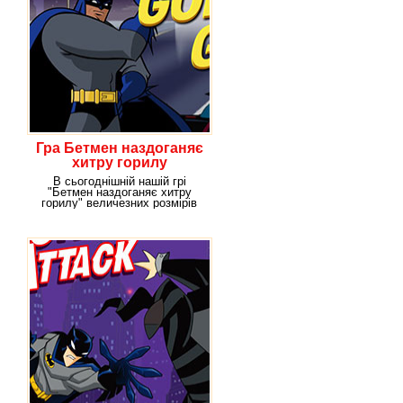
Гра Бетмен наздоганяє
хитру горилу
В сьогоднішній нашій грі
"Бетмен наздоганяє хитру
горилу" величезних розмірів
горила-мутант втекла