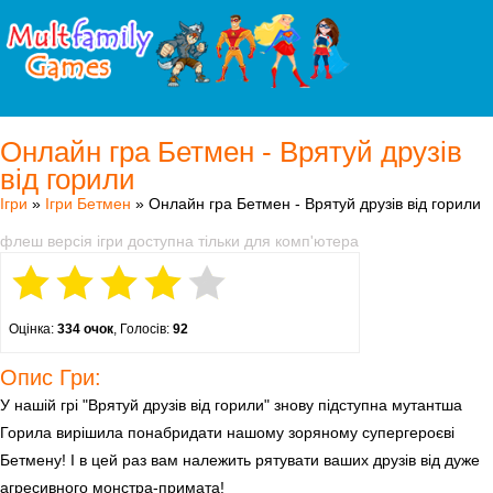
Онлайн гра Бетмен - Врятуй друзів
від горили
Ігри
»
Ігри Бетмен
» Онлайн гра Бетмен - Врятуй друзів від горили
флеш версія ігри доступна тільки для комп'ютера
Оцінка:
334 очок
, Голосів:
92
Опис Гри:
У нашій грі "Врятуй друзів від горили" знову підступна мутантша
Горила вирішила понабридати нашому зоряному супергероєві
Бетмену! І в цей раз вам належить рятувати ваших друзів від дуже
агресивного монстра-примата!