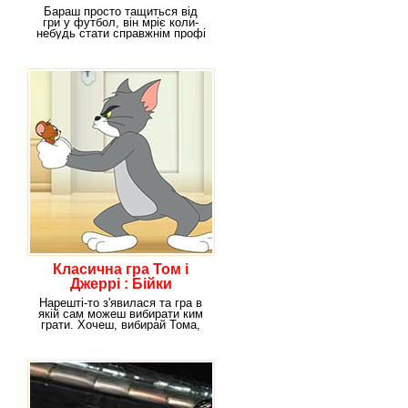
Бараш просто тащиться від
гри у футбол, він мріє коли-
небудь стати справжнім профі
в цьому спорті.
Класична гра Том і
Джеррі : Бійки
Нарешті-то з'явилася та гра в
якій сам можеш вибирати ким
грати. Хочеш, вибирай Тома,
але тобі