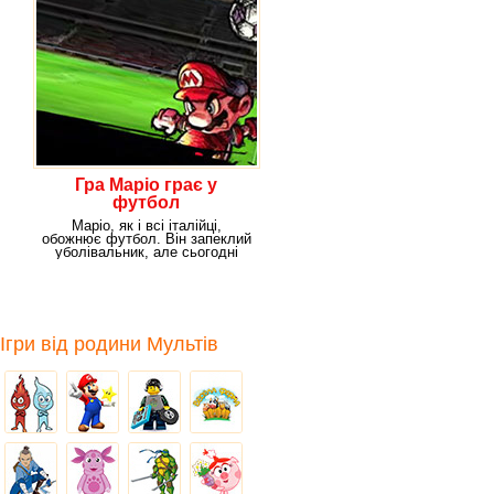
Гра Маріо грає у
футбол
Маріо, як і всі італійці,
обожнює футбол. Він запеклий
уболівальник, але сьогодні
йому хочеться
Ігри від родини Мультів