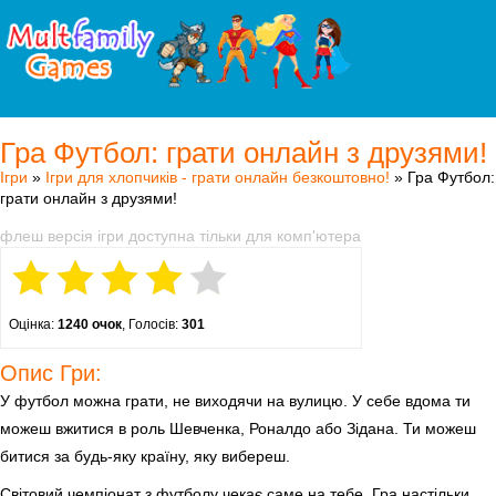
Гра Футбол: грати онлайн з друзями!
Ігри
»
Ігри для хлопчиків - грати онлайн безкоштовно!
» Гра Футбол:
грати онлайн з друзями!
флеш версія ігри доступна тільки для комп'ютера
Оцінка:
1240 очок
, Голосів:
301
Опис Гри:
У футбол можна грати, не виходячи на вулицю. У себе вдома ти
можеш вжитися в роль Шевченка, Роналдо або Зідана. Ти можеш
битися за будь-яку країну, яку вибереш.
Світовий чемпіонат з футболу чекає саме на тебе. Гра настільки