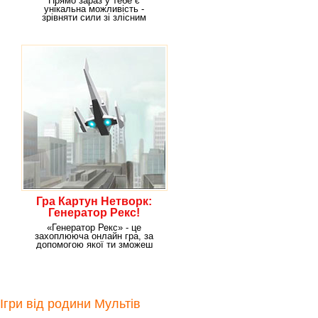
Прямо зараз у тебе є
унікальна можливість -
зрівняти сили зі злісним
комп'ютером ZAG-RS. Тобі
Гра Картун Нетворк:
Генератор Рекс!
«Генератор Рекс» - це
захоплююча онлайн гра, за
допомогою якої ти зможеш
корисно провести свій
Ігри від родини Мультів