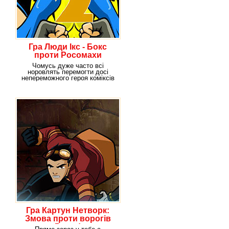
Гра Люди Ікс - Бокс
проти Росомахи
Чомусь дуже часто всі
норовлять перемогти досі
непереможного героя коміксів
Росомаху на рингу, але
Гра Картун Нетворк:
Змова проти ворогів
Рекса!