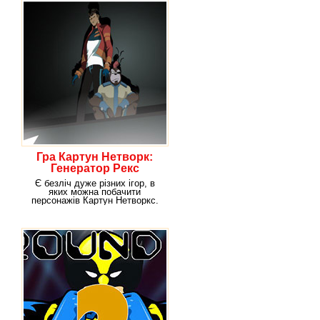
Гра Картун Нетворк:
Генератор Рекс
Є безліч дуже різних ігор, в
яких можна побачити
персонажів Картун Нетворкс.
Наприклад, ця гра