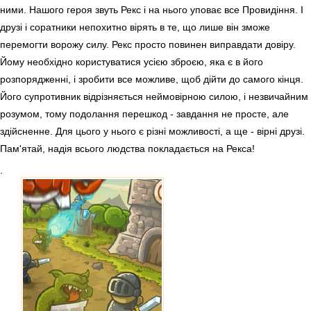
ними. Нашого героя звуть Рекс і на нього уповає все Провидіння. І
друзі і соратники непохитно вірять в те, що лише він зможе
перемогти ворожу силу. Рекс просто повинен виправдати довіру.
Йому необхідно користуватися усією зброєю, яка є в його
розпорядженні, і зробити все можливе, щоб дійти до самого кінця.
Його супротивник відрізняється неймовірною силою, і незвичайним
розумом, тому подолання перешкод - завдання не просте, але
здійсненне. Для цього у нього є різні можливості, а ще - вірні друзі.
Пам'ятай, надія всього людства покладається на Рекса!
.