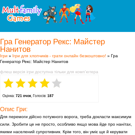
Гра Генератор Рекс: Майстер
Нанитов
Ігри
»
Ігри для хлопчиків - грати онлайн безкоштовно!
» Гра
Генератор Рекс: Майстер Нанитов
флеш версія ігри доступна тільки для комп'ютера
Оцінка:
721 очок
, Голосів:
187
Опис Гри:
Для перемоги дійсно потужного ворога, треба докласти максимум
сили. Зробити це не просто, особливо якщо мова йде про нанітах,
якими населений супротивник. Крім того, він уміє ще й керувати