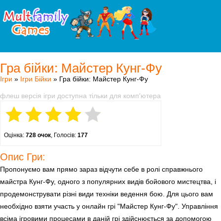
Гра бійки: Майстер Кунг-Фу
Ігри
»
Ігри Бійки
» Гра бійки: Майстер Кунг-Фу
флеш версія ігри доступна тільки для комп'ютера
Оцінка:
728 очок
, Голосів:
177
Опис Гри:
Пропонуємо вам прямо зараз відчути себе в ролі справжнього
майстра Кунг-Фу, одного з популярних видів бойового мистецтва, і
продемонструвати різні види техніки ведення бою. Для цього вам
необхідно взяти участь у онлайн грі "Майстер Кунг-Фу". Управління
всіма ігровими процесами в даній грі здійснюється за допомогою