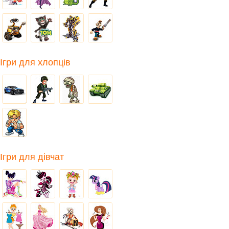
Ігри для хлопців
Ігри для дівчат