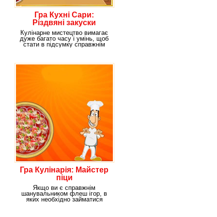
Гра Кухні Сари:
Різдвяні закуски
Кулінарне мистецтво вимагає
дуже багато часу і умінь, щоб
стати в підсумку справжнім
майстер-шефом
Гра Кулінарія: Майстер
піци
Якщо ви є справжнім
шанувальником флеш ігор, в
яких необхідно займатися
процесом приготування