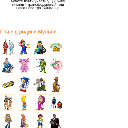
Хочете взяти участь у цій битві
титанів - трансформерів? Тоді
наша нова гра "Фінальна
битва" саме
Ігри від родини Мультів