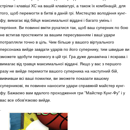
стрілки і клавіші ХС на вашій клавіатурі, а також їх комбінацій, для
того, щоб перемогти в битві в даній грі. Мистецтво володіння кунг-
фу, вимагає від бійця максимальної віддачі і багато умінь і
терпіння. Ви повинні вміти рухатися так, щоб ваш суперник по бою
не встигав простежити за вашим пересуванням і ваші удари
потрапляли точно в ціль. Чим більше у вашого віртуального
персонажа вийде завдати ударів по його супернику, тим швидше ви
зможете здобути перемогу в цій грі. Гра дуже динамічна і яскрава і
вимагає від гравця максимальної віддачі. Якщо у вас з першого
разу не вийде перемогти вашого суперника на наступний бій,
вивчивши всі ваші помилки, ви зможете показати вашому
суперникові, як повинен наносити удари справжній майстер кунг-
фу. Бажаємо вам вдалого проходження гри "Майстер Кунг-Фу" і у
вас все обов'язково вийде.
.