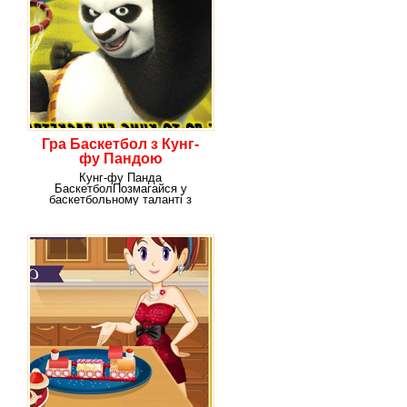
Гра Баскетбол з Кунг-
фу Пандою
Кунг-фу Панда
БаскетболПозмагайся у
баскетбольному таланті з
відомим героєм гри Кунг-фу
Панда