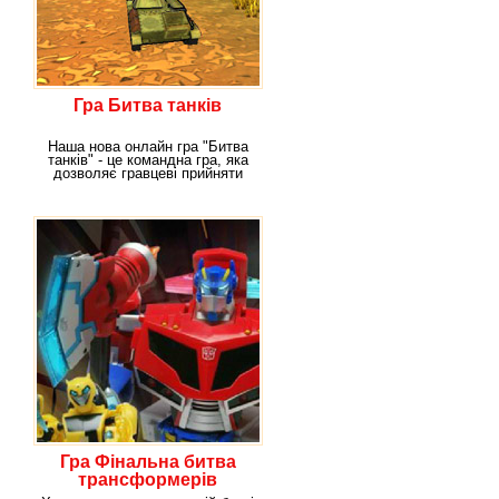
Гра Битва танків
Наша нова онлайн гра "Битва
танків" - це командна гра, яка
дозволяє гравцеві прийняти
дуже активну
Гра Фінальна битва
трансформерів