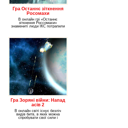
Гра Останнє зіткнення
Росомахи
В онлайн грі «Останнє
зіткнення Россомахи»
знамениті люди ІКС потрапили
в чергову халепу. Все дуже
Гра Зоряні війни: Напад
асів 2
В онлайн світі існує безліч
видів битв, в яких можна
спробувати свої сили і
показати хто на що