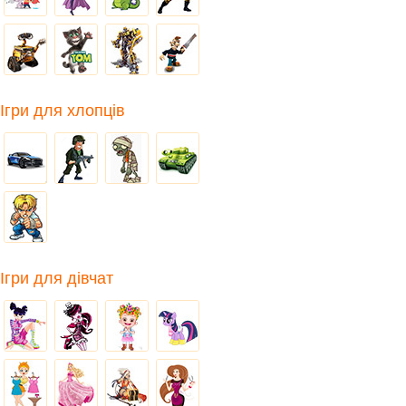
Ігри для хлопців
Ігри для дівчат