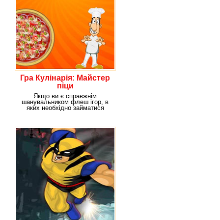
Гра Кулінарія: Майстер
піци
Якщо ви є справжнім
шанувальником флеш ігор, в
яких необхідно займатися
процесом приготування