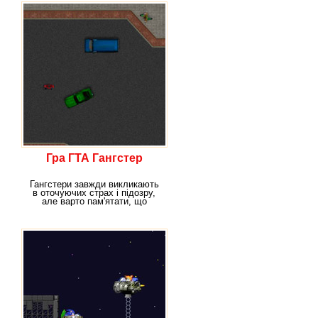
Гра ГТА Гангстер
Гангстери завжди викликають
в оточуючих страх і підозру,
але варто пам'ятати, що
гангстери так ж