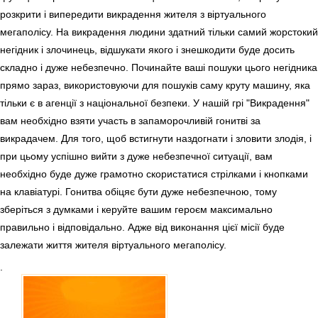
розкрити і випередити викрадення жителя з віртуального
мегаполісу. На викрадення людини здатний тільки самий жорстокий
негідник і злочинець, відшукати якого і знешкодити буде досить
складно і дуже небезпечно. Починайте ваші пошуки цього негідника
прямо зараз, використовуючи для пошуків саму круту машину, яка
тільки є в агенції з національної безпеки. У нашій грі "Викрадення"
вам необхідно взяти участь в запаморочливій гонитві за
викрадачем. Для того, щоб встигнути наздогнати і зловити злодія, і
при цьому успішно вийти з дуже небезпечної ситуації, вам
необхідно буде дуже грамотно скористатися стрілками і кнопками
на клавіатурі. Гонитва обіцяє бути дуже небезпечною, тому
зберіться з думками і керуйте вашим героєм максимально
правильно і відповідально. Адже від виконання цієї місії буде
залежати життя жителя віртуального мегаполісу.
.