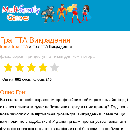
Гра ГТА Викрадення
Ігри
»
Ігри ГТА
» Гра ГТА Викрадення
флеш версія ігри доступна тільки для комп'ютера
Оцінка:
991 очок
, Голосів:
240
Опис Гри:
Ви вважаєте себе справжнім професійним геймером онлайн-ігор, і
є шанувальником дуже небезпечних віртуальних пригод? Тоді наша
нова захоплююча віртуальна флеш-гра "Викрадення" саме те що
вам повинно сподобатися! У даній грі вам пропонується виконати
функцію справжнього агента національної безпеки, і спробувати