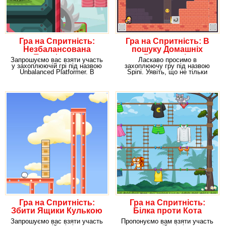
Гра на Спритність:
Гра на Спритність: В
Незбалансована
пошуку Домашніх
Платформа
Вихованців
Запрошуємо вас взяти участь
Ласкаво просимо в
у захоплюючій грі під назвою
захоплюючу гру під назвою
Unbalanced Platformer. В
Spini. Уявіть, що не тільки
даному розвагу,
самотні тітоньки, але і
Гра на Спритність:
Гра на Спритність:
Збити Ящики Кулькою
Білка проти Кота
Запрошуємо вас взяти участь
Пропонуємо вам взяти участь