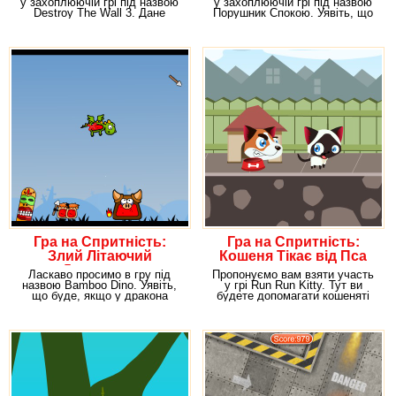
у захоплюючій грі під назвою
у захоплюючій грі під назвою
Destroy The Wall 3. Дане
Порушник Спокою. Уявіть, що
розвага
ви в даному
Гра на Спритність:
Гра на Спритність:
Злий Літаючий
Кошеня Тікає від Пса
Дракончик
Ласкаво просимо в гру під
Пропонуємо вам взяти участь
назвою Bamboo Dino. Уявіть,
у грі Run Run Kitty. Тут ви
що буде, якщо у дракона
будете допомагати кошеняті
відняти його яйця.
тікати від