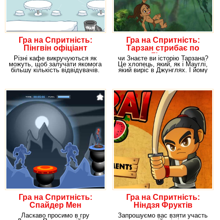
Гра на Спритність:
Гра на Спритність:
Пінгвін офіціант
Тарзан стрибає по
Ліанах
Різні кафе викручуються як
чи Знаєте ви історію Тарзана?
можуть, щоб залучати якомога
Це хлопець, який, як і Мауглі,
більшу кількість відвідувачів.
який виріс в Джунглях. І йому
Наприклад,
вдалося
Гра на Спритність:
Гра на Спритність:
Спайдер Мен
Ніндзя Фруктів
Ласкаво просимо в гру
Запрошуємо вас взяти участь