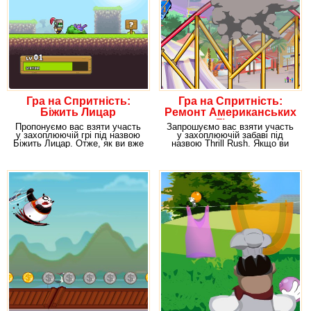
Гра на Спритність:
Гра на Спритність:
Біжить Лицар
Ремонт Американських
Гірок
Пропонуємо вас взяти участь
Запрошуємо вас взяти участь
у захоплюючій грі під назвою
у захоплюючій забаві під
Біжить Лицар. Отже, як ви вже
назвою Thrill Rush. Якщо ви
могли
любите