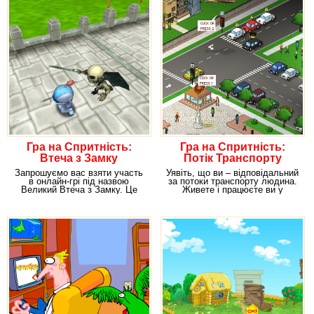
Гра на Спритність:
Гра на Спритність:
Втеча з Замку
Потік Транспорту
Запрошуємо вас взяти участь
Уявіть, що ви – відповідальний
в онлайн-грі під назвою
за потоки транспорту людина.
Великий Втеча з Замку. Це
Живете і працюєте ви у
дуже захоплююче
великому