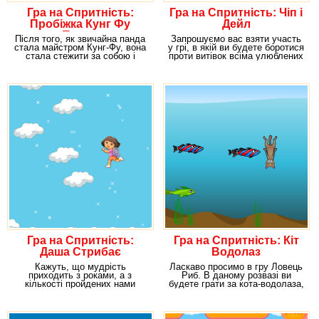
Гра на Спритність:
Гра на Спритність: Чіп і
Пробіжка Кунг Фу
Дейл
Панди
Після того, як звичайна панда
Запрошуємо вас взяти участь
стала майстром Кунг-Фу, вона
у грі, в якій ви будете боротися
стала стежити за собою і
проти витівок всіма улюблених
своїм зайвою
нами
Гра на Спритність:
Гра на Спритність: Кіт
Даша Стрибає
Водолаз
Кажуть, що мудрість
Ласкаво просимо в гру Ловець
приходить з роками, а з
Риб. В даному розвазі ви
кількості пройдених нами
будете грати за кота-водолаза,
подорожей. Вже не знаємо,
який хоче