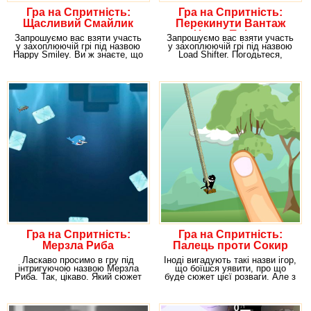
Гра на Спритність:
Гра на Спритність:
Щасливий Смайлик
Перекинути Вантаж
Через Прірву
Запрошуємо вас взяти участь
Запрошуємо вас взяти участь
у захоплюючій грі під назвою
у захоплюючій грі під назвою
Happy Smiley. Ви ж знаєте, що
Load Shifter. Погодьтеся,
смайлик був
робота
Гра на Спритність:
Гра на Спритність:
Мерзла Риба
Палець проти Сокир
Ласкаво просимо в гру під
Іноді вигадують такі назви ігор,
інтригуючою назвою Мерзла
що боїшся уявити, про що
Риба. Так, цікаво. Який сюжет
буде сюжет цієї розваги. Але з
може ховатися
іншого