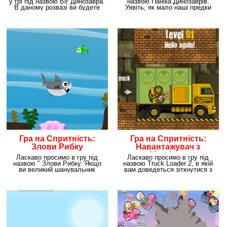
у грі під назвою Біг Динозавра.
назвою Паніка Динозаврів.
В даному розвазі ви будете
Уявіть, як мало наші предки
грати за
жили у печерах –
Гра на Спритність:
Гра на Спритність:
Злови Рибку
Навантажувач з
Магнітом
Ласкаво просимо в гру під
Ласкаво просимо в гру під
назвою " Злови Рибку. Якщо
назвою Truck Loader 2, в якій
ви великий шанувальник
вам доведеться зіткнутися з
риболовлі, знаєте, як
невимовними