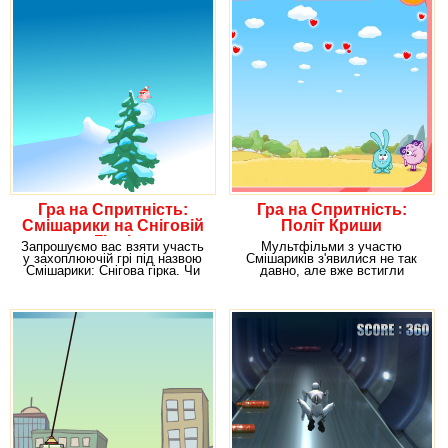
Гра на Спритність:
Гра на Спритність:
Смішарики на Сніговій
Політ Криши
Гірці
Запрошуємо вас взяти участь
Мультфільми з участю
у захоплюючій грі під назвою
Смішариків з'явилися не так
Смішарики: Снігова гірка. Чи
давно, але вже встигли
знаєте ви
завоювати певну кількість