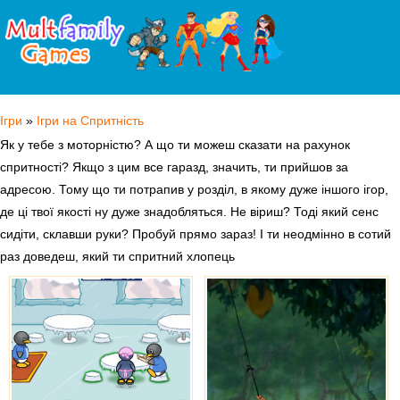
Ігри
»
Ігри на Спритність
Як у тебе з моторністю? А що ти можеш сказати на рахунок
спритності? Якщо з цим все гаразд, значить, ти прийшов за
адресою. Тому що ти потрапив у розділ, в якому дуже іншого ігор,
де ці твої якості ну дуже знадобляться. Не віриш? Тоді який сенс
сидіти, склавши руки? Пробуй прямо зараз! І ти неодмінно в сотий
раз доведеш, який ти спритний хлопець