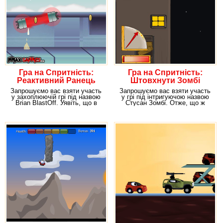
Гра на Спритність:
Гра на Спритність:
Реактивний Ранець
Штовхнути Зомбі
Запрошуємо вас взяти участь
Запрошуємо вас взяти участь
у захоплюючій грі під назвою
у грі під інтригуючою назвою
Brian BlastOff. Уявіть, що в
Стусан Зомбі. Отже, що ж
моді –
підготували для