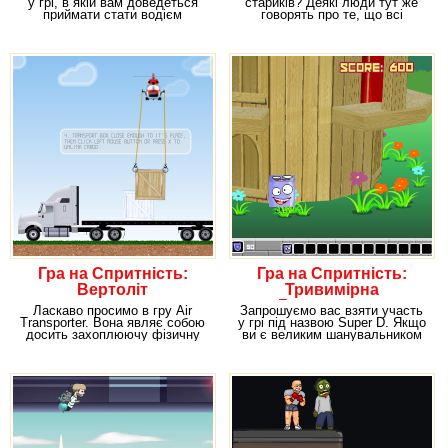
у грі, в якій вам доведеться
стариків? Деякі люди тут же
приймати стати водієм
говорять про те, що всі
машини-підйомного
старенькі досить милі,
Гра на Спритність:
Гра на Спритність:
Вертоліт
Тривимірна
Головоломка
Ласкаво просимо в гру Air
Запрошуємо вас взяти участь
Transporter. Вона являє собою
у грі під назвою Super D. Якщо
досить захоплюючу фізичну
ви є великим шанувальником
гру, в якій вам
головоломок,