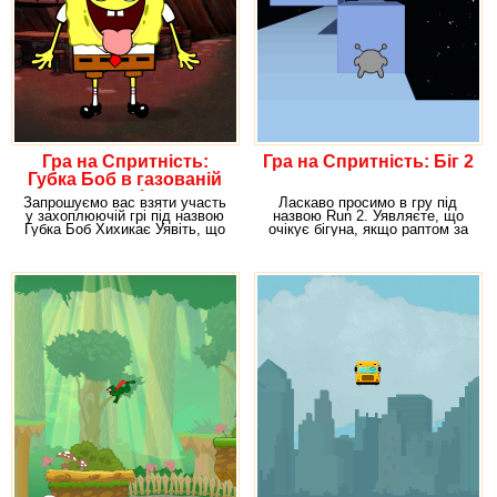
Гра на Спритність:
Гра на Спритність: Біг 2
Губка Боб в газованій
воді
Запрошуємо вас взяти участь
Ласкаво просимо в гру під
у захоплюючій грі під назвою
назвою Run 2. Уявляєте, що
Губка Боб Хихикає Уявіть, що
очікує бігуна, якщо раптом за
Губка Боб,
ним на