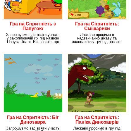
Гра на Спритність з
Гра на Спритність:
Папугою
Смішарики
Запрошуємо вас взяти участь
Ласкаво просимо в
у захоплюючій грі під назвою
надзвичайно цікаву та
Папуга Поллі. Всі знаєте, що
захоплюючу гру під назвою
папуги,
Смішарики Вулики Копатича.
Гра на Спритність: Біг
Гра на Спритність:
Динозавра
Паніка Динозаврів
Запрошуємо вас взяти участь
Ласкаво просимо в гру під