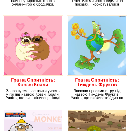
найпопулярніших жанрів
Train. Всі ми часто їздили на
онлайн-ігор є бродилки.
поїздах, і користувалися
Погодьтеся, ці ігри дуже
послугами
Гра на Спритність:
Гра на Спритність:
Ковзні Коали
Тиждень Фруктів
Запрошуємо вас взяти участь
Ласкаво просимо в гру під
у грі під назвою Ковзні Коали.
назвою Тиждень Фруктів.
Уявіть, що ви – лінивець. Іноді
Уявіть, що ви живете один на
нам
маленькій планеті.