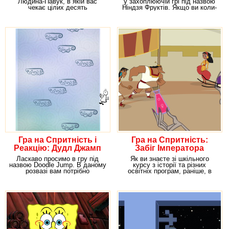
Людина-Павук, в якій вас
у захоплюючій грі під назвою
чекає цілих десять
Ніндзя Фруктів. Якщо ви коли-
захоплюючих рівнів. Якщо ви
то вже грали
Гра на Спритність і
Гра на Спритність:
Реакцію: Дудл Джамп
Забіг Імператора
Ласкаво просимо в гру під
Як ви знаєте зі шкільного
назвою Doodle Jump. В даному
курсу з історії та різних
розвазі вам потрібно
освітніх програм, раніше, в
використовувати хмари
стародавні часи,