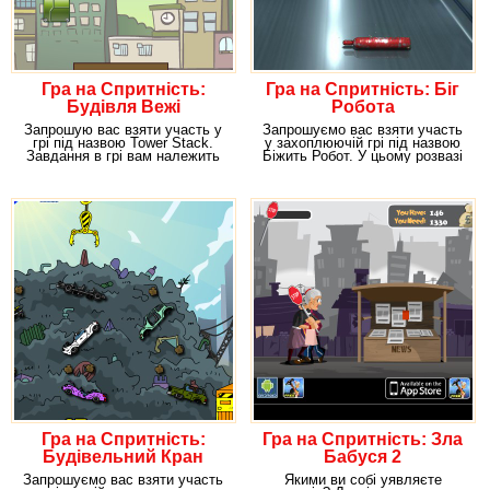
Гра на Спритність:
Гра на Спритність: Біг
Будівля Вежі
Робота
Запрошую вас взяти участь у
Запрошуємо вас взяти участь
грі під назвою Tower Stack.
у захоплюючій грі під назвою
Завдання в грі вам належить
Біжить Робот. У цьому розвазі
особлива – вам
вам
Гра на Спритність:
Гра на Спритність: Зла
Будівельний Кран
Бабуся 2
Запрошуємо вас взяти участь
Якими ви собі уявляєте