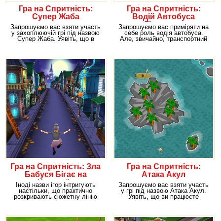
Гра на Спритність:
Гра на Спритність:
Супер Жаба
Водій Автобуса
Літаючого
Запрошуємо вас взяти участь
Запрошуємо вас приміряти на
у захоплюючій грі під назвою
себе роль водія автобуса.
Супер Жаба. Уявіть, що в
Але, звичайно, транспортний
цьому розвазі ви
засіб буде
Гра на Спритність: Зла
Гра на Спритність:
Бабуся Бігає на
Атака Акул
Хеллоуїн
Іноді назви ігор інтригують
Запрошуємо вас взяти участь
настільки, що практично
у грі під назвою Атака Акул.
розкривають сюжетну лінію
Уявіть, що ви працюєте
цього розвага і
рятувальником. У