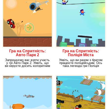
Гра на Спритність:
Гра на Спритність:
Авто Парк 2
Поліція Міста
Запрошуємо вас взяти участь
Уявіть, що ви разом з братом
у грі Авто Парк 2. Уявіть, що
працюєте поліцейським. Ось
ви керуєте досить колоритним
така легенда гри Поліція
персонажем
Містечка Вип. Ви