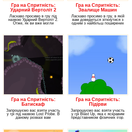
Гра на Спритність:
Гра на Спритність:
Ударний Вертоліт 2
Звалище Машин
Ласкаво просимо в гру під
Ласкаво просимо в гру, в якій
назвою Ударний Вертоліт 2.
вам доведеться зіткнутися з
Отже, як ви вже могли
одним з найбільш поширених
здогадатися виходячи з
людських вад.
Гра на Спритність:
Гра на Спритність:
Батискаф
Підірви
Запрошуємо вас взяти участь
Запрошуємо вас взяти участь
у грі під назвою Lost Probe. В
у грі Blast Up, яка є яскравим
даному розвазі вам
представником фізичних ігор.
доведеться працювати
У цій грі