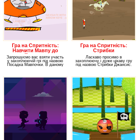
Гра на Спритність:
Гра на Спритність:
Навчити Мавпу до
Стрибки
Польоту
Запрошуємо вас взяти участь
Ласкаво просимо в
у захоплюючій грі під назвою
захоплюючу і дуже цікаву гру
Посадка Мавпочки. В даному
під назвою Стрибки Джансис.
розвазі вам
Погодьтеся, що не дарма