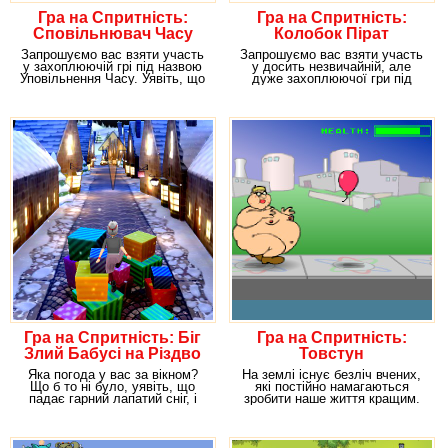
Гра на Спритність:
Гра на Спритність:
Сповільнювач Часу
Колобок Пірат
Запрошуємо вас взяти участь
Запрошуємо вас взяти участь
у захоплюючій грі під назвою
у досить незвичайній, але
Уповільнення Часу. Уявіть, що
дуже захоплюючої гри під
на землі
назвою Котися
Гра на Спритність: Біг
Гра на Спритність:
Злий Бабусі на Різдво
Товстун
Яка погода у вас за вікном?
На землі існує безліч вчених,
Що б то ні було, уявіть, що
які постійно намагаються
падає гарний лапатий сніг, і
зробити наше життя кращим.
весь світ
Хтось із них