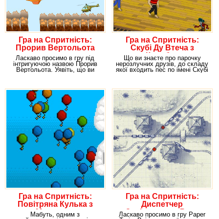
Гра на Спритність:
Гра на Спритність:
Прорив Вертольота
Скубі Ду Втеча з
Корабля
Ласкаво просимо в гру під
Що ви знаєте про парочку
інтригуючою назвою Прорив
нерозлучних друзів, до складу
Вертольота. Уявіть, що ви
якої входить пес по імені Скубі
керуєте транспортним
Ду?
Гра на Спритність:
Гра на Спритність:
Повітряна Кулька з
Диспетчер
Мотузкою
Залізничного Руху
Мабуть, одним з
Ласкаво просимо в гру Paper