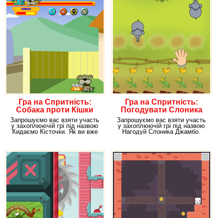
Гра на Спритність:
Гра на Спритність:
Собака проти Кішки
Погодувати Слоника
Запрошуємо вас взяти участь
Запрошуємо вас взяти участь
у захоплюючій грі під назвою
у захоплюючій грі під назвою
Кидаємо Кісточки. Як ви вже
Нагодуй Слоника Джамбо.
встигли
Уявіть, що ви –