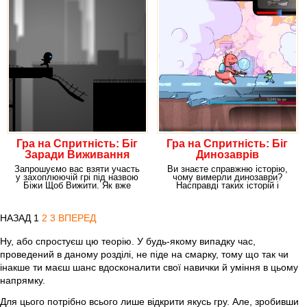
Гра на Спритність: Біг
Гра на Спритність: Біг
Заради Виживання
Динозаврів
Запрошуємо вас взяти участь
Ви знаєте справжню історію,
у захоплюючій грі під назвою
чому вимерли динозаври?
Біжи Щоб Вижити. Як вже
Насправді таких історій і
зрозуміло з назви
версій безліч, але
НАЗАД
1
2
3
ВПЕРЕД
Ну, або спростуєш цю теорію. У будь-якому випадку час,
проведений в даному розділі, не піде на смарку, тому що так чи
інакше ти маєш шанс вдосконалити свої навички й уміння в цьому
напрямку.
Для цього потрібно всього лише відкрити якусь гру. Але, зробивши