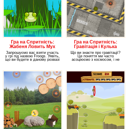
Гра на Спритність:
Гра на Спритність:
Жабеня Ловить Мух
Гравітація і Кулька
Запрошуємо вас взяти участь
Що ви знаєте про гравітації?
у грі під назвою Froogs. Уявіть,
Це поняття ми часто
що ви будете в даному розвазі
асоціюємо з космосом, і не
дарма. Саме покидаючи