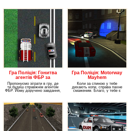
взяли
машинах. Грайте
Гра Поліція: Гонитва
Гра Поліція: Motorway
агентів ФБР за
Mayhem
злочинцями
Пропонуємо зіграти в гру, де
Коли за спиною у тебе
ти будеш справжнім агентом
дихають копи, справа пахне
ФБР. Йому доручено завдання,
смаженим. Благо, у тебе є
яке не можна
чудовий потужний