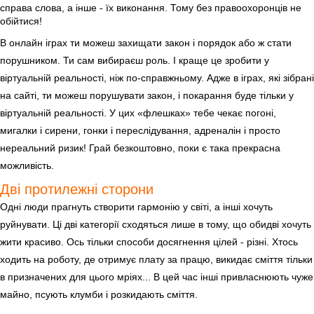
справа слова, а інше - їх виконання. Тому без правоохоронців не
обійтися!
В онлайн іграх ти можеш захищати закон і порядок або ж стати
порушником. Ти сам вибираєш роль. І краще це зробити у
віртуальній реальності, ніж по-справжньому. Адже в іграх, які зібрані
на сайті, ти можеш порушувати закон, і покарання буде тільки у
віртуальній реальності. У цих «флешках» тебе чекає погоні,
мигалки і сирени, гонки і переслідування, адреналін і просто
нереальний ризик! Грай безкоштовно, поки є така прекрасна
можливість.
Дві протилежні сторони
Одні люди прагнуть створити гармонію у світі, а інші хочуть
руйнувати. Ці дві категорії сходяться лише в тому, що обидві хочуть
жити красиво. Ось тільки способи досягнення цілей - різні. Хтось
ходить на роботу, де отримує плату за працю, викидає сміття тільки
в призначених для цього мріях... В цей час інші привласнюють чуже
майно, псують клумби і розкидають сміття.