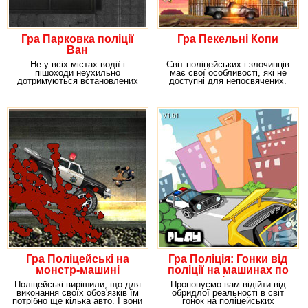
Гра Парковка поліції
Гра Пекельні Копи
Ван
Не у всіх містах водії і
Світ поліцейських і злочинців
пішоходи неухильно
має свої особливості, які не
дотримуються встановлених
доступні для непосвячених.
правил руху. У місті, в яке
Тобі
Гра Поліцейські на
Гра Поліція: Гонки від
монстр-машині
поліції на машинах по
місту
Поліцейські вирішили, що для
Пропонуємо вам відійти від
виконання своїх обов'язків їм
обридлої реальності в світ
потрібно ще кілька авто. І вони
гонок на поліцейських