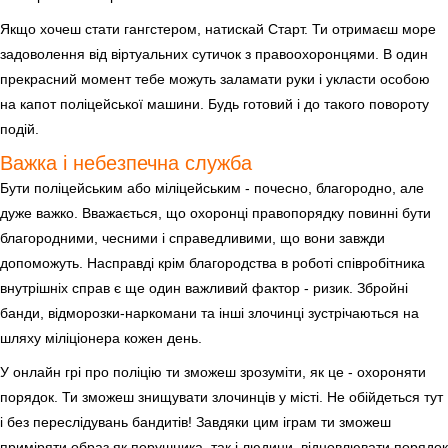
Якщо хочеш стати гангстером, натискай Старт. Ти отримаєш море
задоволення від віртуальних сутичок з правоохоронцями. В один
прекрасний момент тебе можуть заламати руки і укласти особою
на капот поліцейської машини. Будь готовий і до такого повороту
подій.
Важка і небезпечна служба
Бути поліцейським або міліцейським - почесно, благородно, але
дуже важко. Вважається, що охоронці правопорядку повинні бути
благородними, чесними і справедливими, що вони завжди
допоможуть. Насправді крім благородства в роботі співробітника
внутрішніх справ є ще один важливий фактор - ризик. Збройні
банди, відморозки-наркомани та інші злочинці зустрічаються на
шляху міліціонера кожен день.
У онлайн грі про поліцію ти зможеш зрозуміти, як це - охороняти
порядок. Ти зможеш знищувати злочинців у місті. Не обійдеться тут
і без переслідувань бандитів! Завдяки цим іграм ти зможеш
приміряти образ як порушника, так і людини, відновлювати порядок