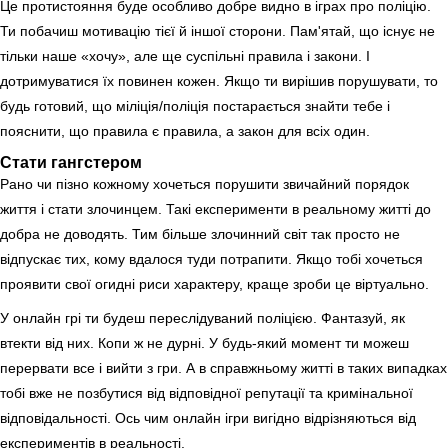
Це протистояння буде особливо добре видно в іграх про поліцію.
Ти побачиш мотивацію тієї й іншої сторони. Пам'ятай, що існує не
тільки наше «хочу», але ще суспільні правила і закони. І
дотримуватися їх повинен кожен. Якщо ти вирішив порушувати, то
будь готовий, що міліція/поліція постарається знайти тебе і
пояснити, що правила є правила, а закон для всіх один.
Стати гангстером
Рано чи пізно кожному хочеться порушити звичайний порядок
життя і стати злочинцем. Такі експерименти в реальному житті до
добра не доводять. Тим більше злочинний світ так просто не
відпускає тих, кому вдалося туди потрапити. Якщо тобі хочеться
проявити свої огидні риси характеру, краще зроби це віртуально.
У онлайн грі ти будеш переслідуваний поліцією. Фантазуй, як
втекти від них. Копи ж не дурні. У будь-який момент ти можеш
перервати все і вийти з гри. А в справжньому житті в таких випадках
тобі вже не позбутися від відповідної репутації та кримінальної
відповідальності. Ось чим онлайн ігри вигідно відрізняються від
експериментів в реальності.