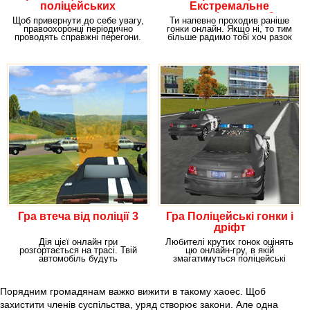
поліцейських
Екстремальне
позашляховиках
переслідування 3д
Щоб привернути до себе увагу,
Ти напевно проходив раніше
правоохоронці періодично
гонки онлайн. Якщо ні, то тим
проводять справжні перегони.
більше радимо тобі хоч разок
От тільки в
зіграти в цю
Гра втеча від поліції 3
Гра Поліцейські гонки і
дріфт
Дія цієї онлайн гри
Любителі крутих гонок оцінять
розгортається на трасі. Твій
цю онлайн-гру, в якій
автомобіль будуть
змагатимуться поліцейські
переслідувати люди в погонах.
автомобілі. Гра
Порядним громадянам важко вижити в такому хаоес. Щоб
захистити членів суспільства, уряд створює закони. Але одна