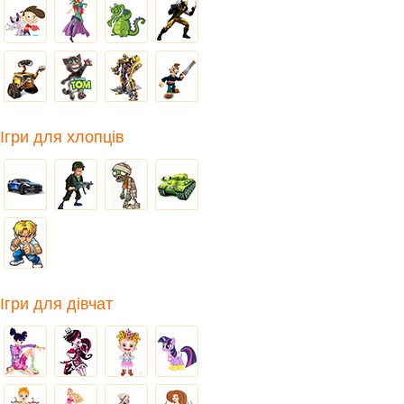
Ігри для хлопців
Ігри для дівчат