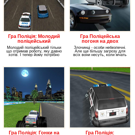
Гра Поліція: Молодий
Гра Поліцейська
поліцейський
погоня на двох
машинах за
Молодий поліцейський тільки
Злочинці - особи небезпечні.
злочинцями
що отримав роботу, яку давно
Але ще більшу загрозу для
хотів. І тепер йому потрібно
всіх вони несуть, коли мчать
довести, що
на своїх
Гра Поліція: Гонки на
Гра Поліція: