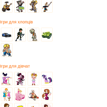
Ігри для хлопців
Ігри для дівчат