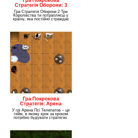
Гра Покрокова
Стратегія Оборони: 3
Королівства
Гра Стратегія Оборони 2 Три
Королівства ти потрапляєш у
країну, яка постійно страждає
від нападу
Гра Покрокова
Стратегія: Арена
Телепатов
У грі Арена Псі Телепатов – це
гейм, в якому крок за кроком
потрібно будувати стратегію.
При цьому