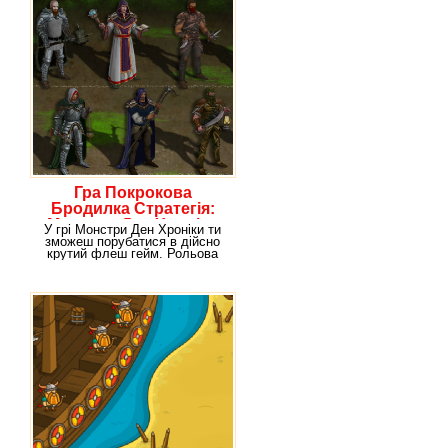
Гра Покрокова
Бродилка Стратегія:
Монстри Ден Хроніки
У грі Монстри Ден Хроніки ти
зможеш порубатися в дійсно
крутий флеш гейм. Рольова
гра – це