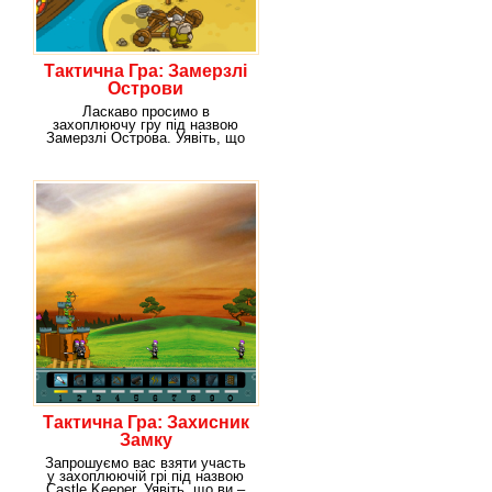
Тактична Гра: Замерзлі
Острови
Ласкаво просимо в
захоплюючу гру під назвою
Замерзлі Острова. Уявіть, що
ви є жителем островів, на
Тактична Гра: Захисник
Замку
Запрошуємо вас взяти участь
у захоплюючій грі під назвою
Castle Keeper. Уявіть, що ви –