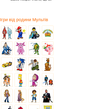
лорд
Ігри від родини Мультів