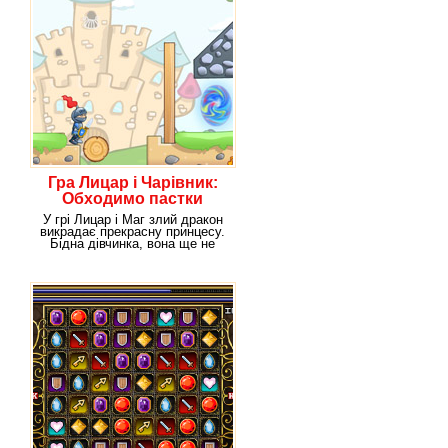
Гра Лицар і Чарівник:
Обходимо пастки
У грі Лицар і Маг злий дракон
викрадає прекрасну принцесу.
Бідна дівчинка, вона ще не
знає, в яку