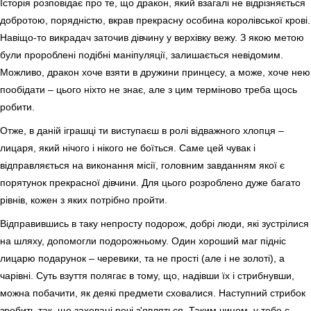
Історія розповідає про те, що дракон, який взагалі не відрізняється
добротою, порядністю, вкрав прекрасну особина королівської крові.
Навіщо-то викрадач заточив дівчину у верхівку вежу. З якою метою
були пророблені подібні маніпуляції, залишається невідомим.
Можливо, дракон хоче взяти в дружини принцесу, а може, хоче нею
пообідати – цього ніхто не знає, але з цим терміново треба щось
робити.
Отже, в даній іграшці ти виступаєш в ролі відважного хлопця –
лицаря, який нічого і нікого не боїться. Саме цей чувак і
відправляється на виконання місії, головним завданням якої є
порятунок прекрасної дівчини. Для цього розроблено дуже багато
рівнів, кожен з яких потрібно пройти.
Відправившись в таку непросту подорож, добрі люди, які зустрілися
на шляху, допомогли подорожньому. Один хороший маг підніс
лицарю подарунок – черевики, та не прості (але і не золоті), а
чарівні. Суть взуття полягає в тому, що, надівши їх і стрибнувши,
можна побачити, як деякі предмети сховалися. Наступний стрибок
зробить так, що заховані речі з'являться. Таким чином, у тебе є