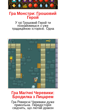
Гра Монстри: Грошовий
Герой
У грі Грошовий Герой ти
познайомишся з уже
традиційною історією. Одна
прекрасна принцеса
Гра Магічні Черевики:
Бродилка з Лицарем
Гра Реверсні Черевики дуже
прикольна. Передісторія
свідчить, що лютий дракон
викрав дочку короля.