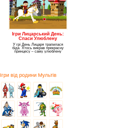
Ігри Лицарський День:
Спаси Улюблену
У грі День Лицаря трапилася
біда. Хтось викрав прекрасну
принцесу – саму улюблену
дочку короля.
Ігри від родини Мультів