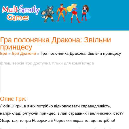
Гра полонянка Дракона: Звільни
принцесу
Ігри
»
Ігри Дракони
» Гра полонянка Дракона: Звільни принцесу
флеш версія ігри доступна тільки для комп'ютера
Опис Гри:
Любиш ігри, в яких потрібно відновлювати справедливість,
наприклад, рятуючи принцес, з лап страшних і величезних істот?
Якщо так, то гра Реверсивні Черевики якраз те, що потрібно!