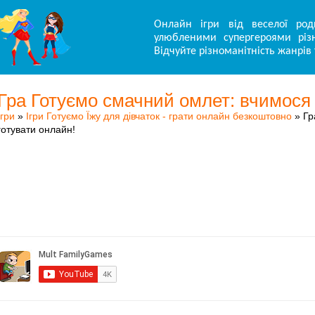
Онлайн ігри від веселої род
улюбленими супергероями різн
Відчуйте різноманітність жанрів 
Гра Готуємо смачний омлет: вчимося 
Ігри
»
Ігри Готуємо Їжу для дівчаток - грати онлайн безкоштовно
» Гр
готувати онлайн!