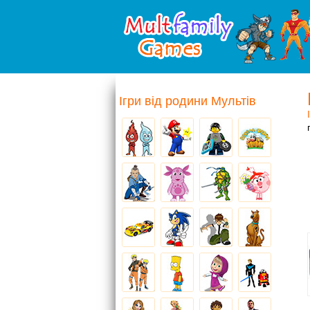
Ігри від родини Мультів