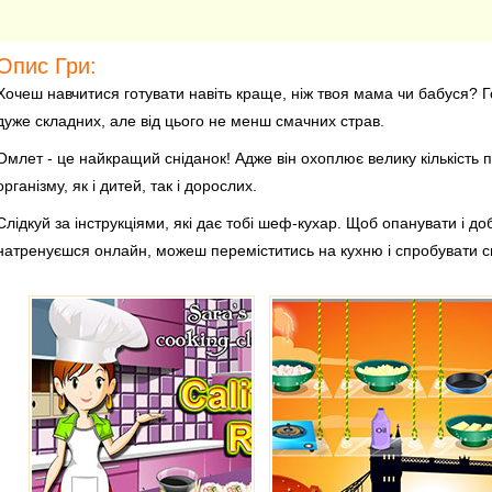
Опис Гри:
Хочеш навчитися готувати навіть краще, ніж твоя мама чи бабуся? Г
дуже складних, але від цього не менш смачних страв.
Омлет - це найкращий сніданок! Адже він охоплює велику кількість п
організму, як і дитей, так і дорослих.
Слідкуй за інструкціями, які дає тобі шеф-кухар. Щоб опанувати і д
натренуєшся онлайн, можеш переміститись на кухню і спробувати 