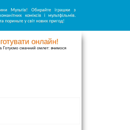
ини Мультів! Обирайте іграшки з
оманітних коміксів і мультфільмів.
та пориньте у світ нових пригод!
готувати онлайн!
а Готуємо смачний омлет: вчимося