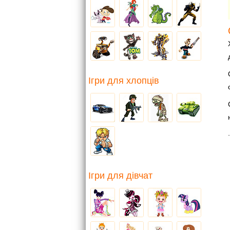
Ігри для хлопців
.
Ігри для дівчат