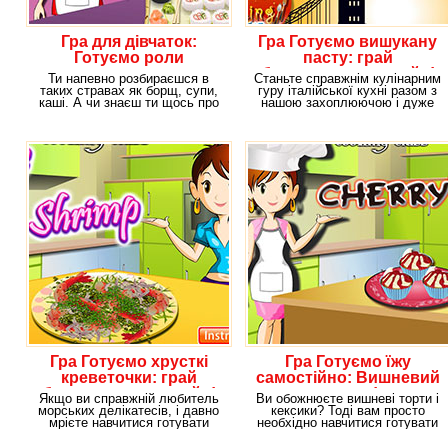
Гра для дівчаток:
Гра Готуємо вишукану
Готуємо роли
пасту: грай
безкоштовно онлайн!
Ти напевно розбираєшся в
Станьте справжнім кулінарним
таких стравах як борщ, супи,
гуру італійської кухні разом з
каші. А чи знаєш ти щось про
нашою захоплюючою і дуже
японську кухню?
барвистою
Гра Готуємо хрусткі
Гра Готуємо їжу
креветочки: грай
самостійно: Вишневий
безкоштовно онлайн!
десерт!
Якщо ви справжній любитель
Ви обожнюєте вишневі торти і
морських делікатесів, і давно
кексики? Тоді вам просто
мрієте навчитися готувати
необхідно навчитися готувати
найвишуканіші в
їх своїми