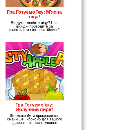
Гра Готуємо їжу: М'ясна
піца!
Ви дуже любите піцу? І всі
вихідні проводите за
шматочком цієї незатійливої
страви в найближчій
Гра Готуємо їжу:
Яблучний пиріг!
Що може бути прекрасніше,
смачніше і корисно для вашого
здоров'я, як приготування
ягідного