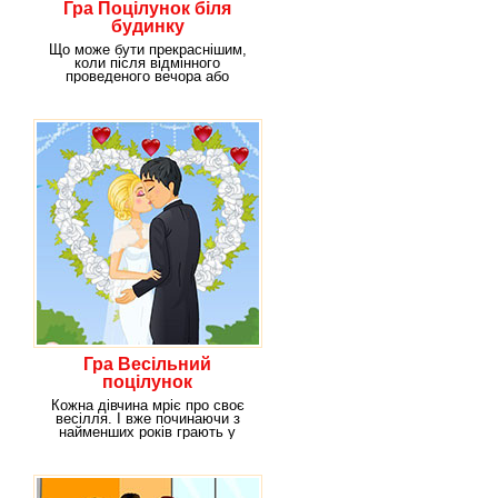
Гра Поцілунок біля
будинку
Що може бути прекраснішим,
коли після відмінного
проведеного вечора або
побачення, вас додому
Гра Весільний
поцілунок
Кожна дівчина мріє про своє
весілля. І вже починаючи з
найменших років грають у
весілля зображуючи