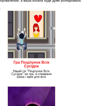
провалений, а ваша кохана буде дуже розчарована.
.
Гра Поцілунок Всіх
Сусідок
Нашій грі "Поцілунок Всіх
Сусідок" не гра, а справжня
казка і мрія для всіх
ловеласів. Адже щоб