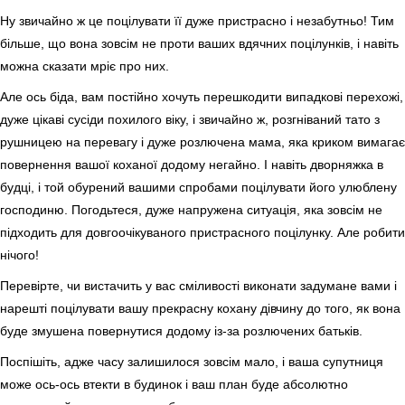
Ну звичайно ж це поцілувати її дуже пристрасно і незабутньо! Тим
більше, що вона зовсім не проти ваших вдячних поцілунків, і навіть
можна сказати мріє про них.
Але ось біда, вам постійно хочуть перешкодити випадкові перехожі,
дуже цікаві сусіди похилого віку, і звичайно ж, розгніваний тато з
рушницею на перевагу і дуже розлючена мама, яка криком вимагає
повернення вашої коханої додому негайно. І навіть дворняжка в
будці, і той обурений вашими спробами поцілувати його улюблену
господиню. Погодьтеся, дуже напружена ситуація, яка зовсім не
підходить для довгоочікуваного пристрасного поцілунку. Але робити
нічого!
Перевірте, чи вистачить у вас сміливості виконати задумане вами і
нарешті поцілувати вашу прекрасну кохану дівчину до того, як вона
буде змушена повернутися додому із-за розлючених батьків.
Поспішіть, адже часу залишилося зовсім мало, і ваша супутниця
може ось-ось втекти в будинок і ваш план буде абсолютно