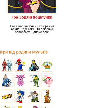
Гра Зоряні поцілунки
Хто з нас не чув чи хоч раз не
бачив Леді Гагу. Ця співачка
заворожує і дивує всіх
оточуючих свої
Ігри від родини Мультів