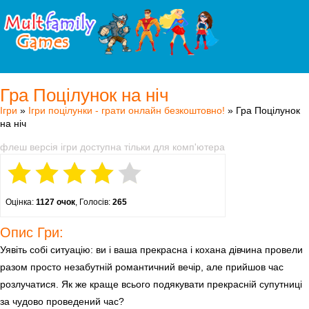
Гра Поцілунок на ніч
Ігри
»
Ігри поцілунки - грати онлайн безкоштовно!
» Гра Поцілунок
на ніч
флеш версія ігри доступна тільки для комп'ютера
Оцінка:
1127 очок
, Голосів:
265
Опис Гри:
Уявіть собі ситуацію: ви і ваша прекрасна і кохана дівчина провели
разом просто незабутній романтичний вечір, але прийшов час
розлучатися. Як же краще всього подякувати прекрасній супутниці
за чудово проведений час?