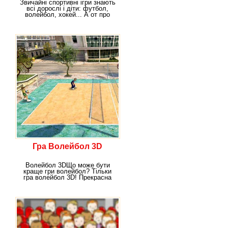
Звичайні спортивні ігри знають
всі дорослі і діти: футбол,
волейбол, хокей... А от про
хокей
Гра Волейбол 3D
Волейбол 3DЩо може бути
краще гри волейбол? Тільки
гра волейбол 3D! Прекрасна
графіка в цій грі ще