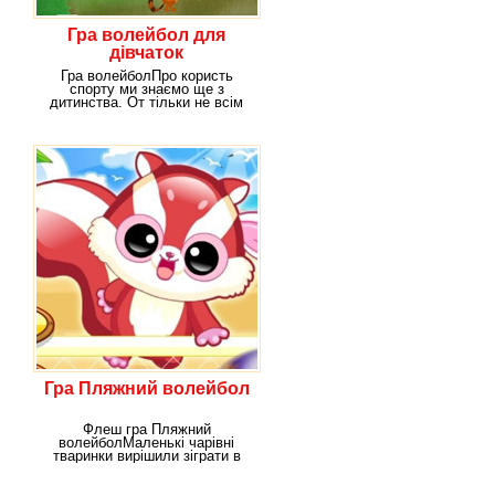
Гра волейбол для
дівчаток
Гра волейболПро користь
спорту ми знаємо ще з
дитинства. От тільки не всім
подобається банальний
Гра Пляжний волейбол
Флеш гра Пляжний
волейболМаленькі чарівні
тваринки вирішили зіграти в
популярну гру Пляжний