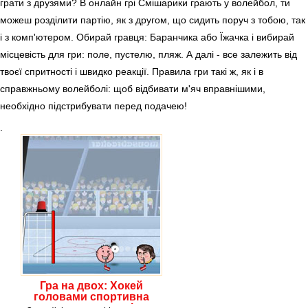
грати з друзями? В онлайн грі Смішарики грають у волейбол, ти
можеш розділити партію, як з другом, що сидить поруч з тобою, так
і з комп'ютером. Обирай гравця: Баранчика або Їжачка і вибирай
місцевість для гри: поле, пустелю, пляж. А далі - все залежить від
твоєї спритності і швидко реакції. Правила гри такі ж, як і в
справжньому волейболі: щоб відбивати м'яч вправнішими,
необхідно підстрибувати перед подачею!
.
Гра на двох: Хокей
головами спортивна
гра для хлопчиків