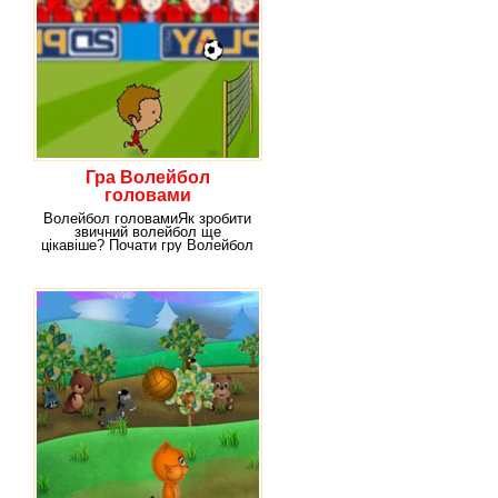
Гра Волейбол
головами
Волейбол головамиЯк зробити
звичний волейбол ще
цікавіше? Почати гру Волейбол
головами! Тільки