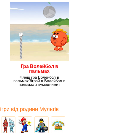
Гра Волейбол в
пальмах
Флеш гра Волейбол в
пальмахЗіграй в Волейбол в
пальмах з кумедними і
чарівними персонажами
Ігри від родини Мультів