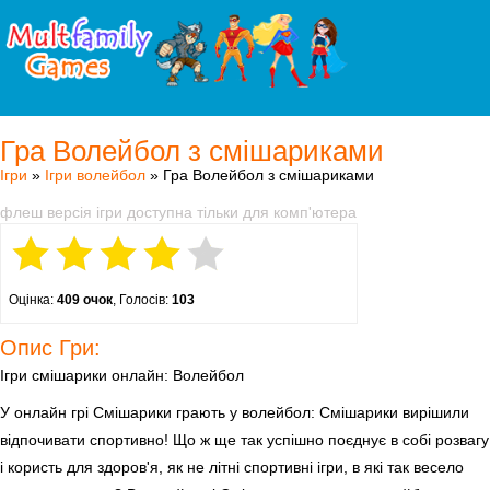
Гра Волейбол з смішариками
Ігри
»
Ігри волейбол
» Гра Волейбол з смішариками
флеш версія ігри доступна тільки для комп'ютера
Оцінка:
409 очок
, Голосів:
103
Опис Гри:
Ігри смішарики онлайн: Волейбол
У онлайн грі Смішарики грають у волейбол: Смішарики вирішили
відпочивати спортивно! Що ж ще так успішно поєднує в собі розвагу
і користь для здоров'я, як не літні спортивні ігри, в які так весело